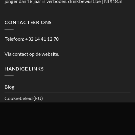
jonger dan 18 jaar is verboden.
drinkbewust.be
|
NIX18.nl
CONTACTEER ONS
Telefoon:
+32 14 41 12 78
Via contact op de website.
HANDIGE LINKS
Blog
Cookiebeleid (EU)
Copyright 2026 ©
casanumber7.be
Privacy beleid
Algemene