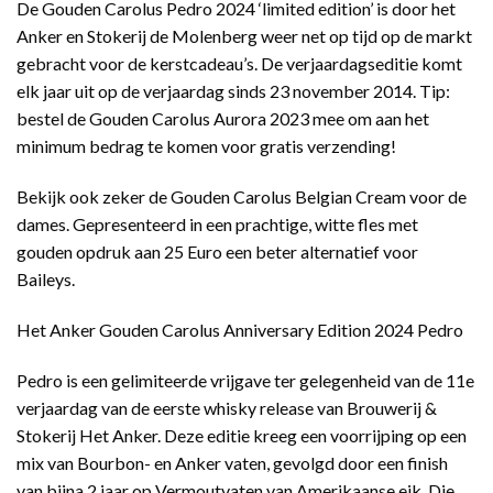
De Gouden Carolus Pedro 2024 ‘limited edition’ is door het
op
klant
waardering
Anker en Stokerij de Molenberg weer net op tijd op de markt
gebracht voor de kerstcadeau’s. De verjaardagseditie komt
elk jaar uit op de verjaardag sinds 23 november 2014. Tip:
bestel de Gouden Carolus Aurora 2023 mee om aan het
minimum bedrag te komen voor gratis verzending!
Bekijk ook zeker de Gouden Carolus Belgian Cream voor de
dames. Gepresenteerd in een prachtige, witte fles met
gouden opdruk aan 25 Euro een beter alternatief voor
Baileys.
Het Anker Gouden Carolus Anniversary Edition 2024 Pedro
Pedro is een gelimiteerde vrijgave ter gelegenheid van de 11e
verjaardag van de eerste whisky release van Brouwerij &
Stokerij Het Anker. Deze editie kreeg een voorrijping op een
mix van Bourbon- en Anker vaten, gevolgd door een finish
van bijna 2 jaar op Vermoutvaten van Amerikaanse eik. Die