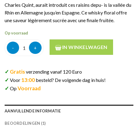
Charles Quint, aurait introduit ces raisins depu- is la vallée du
Rhin en Allemagne jusqu’en Espagne. Ce whisky floral offre
une saveur légèrement sucrée avec une finale fruitée.
Op voorraad
Gouden Carolus Het Anker Pedro Whisky 2024 50cl aantal
IN WINKELWAGEN
✓
Gratis
verzending vanaf 120 Euro
✓
13:00
Voor
besteld? De volgende dag in huis!
✓
Voorraad
Op
AANVULLENDE INFORMATIE
BEOORDELINGEN (1)