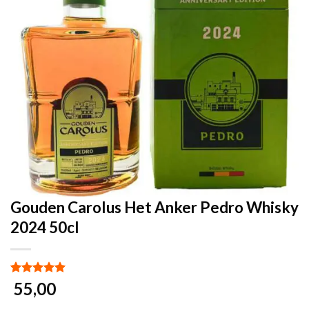
Gouden Carolus Het Anker Pedro Whisky
2024 50cl
Gewaardeerd
1
55,00
5.00
op 5
gebaseerd