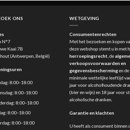
ZOEK ONS
WETGEVING
es
Consumentenrechten
a N°7
Met het bezoeken en kopen v
uwe Kaai 7B
deze webshop stemt u in met h
hout (Antwerpen, België)
herroepingsrecht
, de
algem
verkoopsvoorwaarden en
ningsuren
gegevensbescherming
en de
minimale wettelijke leeftijd va
dag: 8:00–18:00
jaar voor alcoholhoudende dr
(bier en wijn) en 18 jaar voor s
nsdag: 8:00–18:00
alcoholische dranken.
derdag: 8:00–18:00
dag: 8:00–18:00
Garantie en klachten
rdag: 8:00–18:00
U heeft als consument binnen 