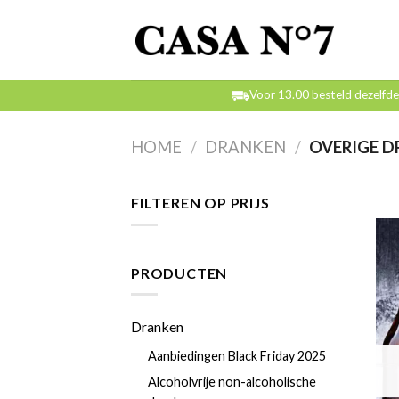
Skip
to
content
Voor 13.00 besteld dezelfd
HOME
/
DRANKEN
/
OVERIGE D
FILTEREN OP PRIJS
PRODUCTEN
Dranken
Aanbiedingen Black Friday 2025
Alcoholvrije non-alcoholische