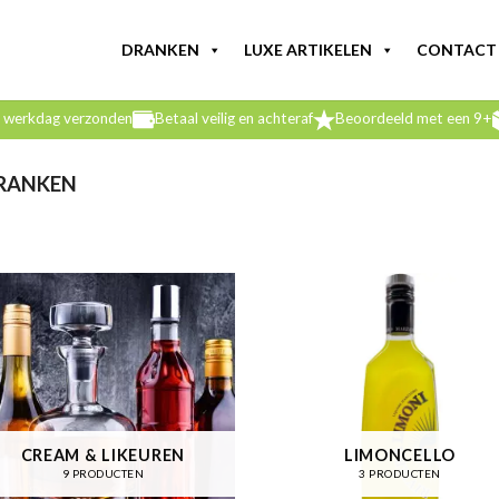
DRANKEN
LUXE ARTIKELEN
CONTACT
e werkdag verzonden
Betaal veilig en achteraf
Beoordeeld met een 9+
RANKEN
CREAM & LIKEUREN
LIMONCELLO
9 PRODUCTEN
3 PRODUCTEN