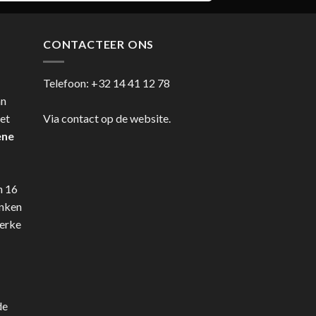
CONTACTEER ONS
Telefoon:
+32 14 41 12 78
an
et
Via contact op de website.
ene
n 16
anken
terke
de