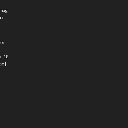
raag
en.
oor
an 18
be
|