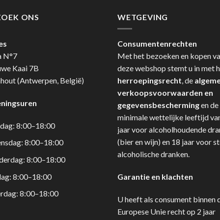
ZOEK ONS
WETGEVING
es
Consumentenrechten
a N°7
Met het bezoeken en kopen v
uwe Kaai 7B
deze webshop stemt u in met h
hout (Antwerpen, België)
herroepingsrecht
, de
algem
verkoopsvoorwaarden en
ningsuren
gegevensbescherming
en de
minimale wettelijke leeftijd va
dag: 8:00–18:00
jaar voor alcoholhoudende dr
(bier en wijn) en 18 jaar voor s
nsdag: 8:00–18:00
alcoholische dranken.
derdag: 8:00–18:00
dag: 8:00–18:00
Garantie en klachten
rdag: 8:00–18:00
U heeft als consument binnen 
Europese Unie recht op 2 jaar