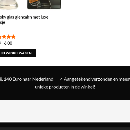
ky glas glencairn met luxe
sje
Oorspronkelijke
Huidige
9
6,00
aardeerd
prijs
prijs
0
uit 5
was:
is:
IN WINKELWAGEN
€ 6,99.
€ 6,00.
ië. 140 Euro naar Nederland
✓ Aangetekend verzonden en meesta
unieke producten in de winkel!