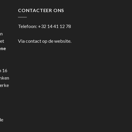
CONTACTEER ONS
Telefoon:
+32 14 41 12 78
an
et
Via contact op de website.
ene
n 16
anken
terke
de