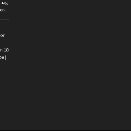
raag
en.
oor
an 18
be
|