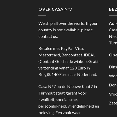
OVER CASA N°7
BE
We ship all over the world. If your
Adr
country is not available, please
Cas
contact us.
Nie
Turn
Betalen met PayPal, Visa,
Mastercard, Bancontact, iDEAL
Ope
(Contant Geld in de winkel). Gratis
Dins
verzending vanaf 120 Euro in
België. 140 Euro naar Nederland.
Woe
Don
Casa N°7 op de Nieuwe Kaai 7 in
Turnhout staat garant voor
Vrij
kwaliteit, specialisme,
Zate
persoonlijkheid, vriendelijkheid en
beleving. Een zaak waar