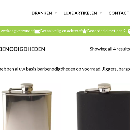
DRANKEN
LUXE ARTIKELEN
CONTACT
e werkdag verzonden
Betaal veilig en achteraf
Beoordeeld met een 9+
Showing all 4 results
BENODIGDHEDEN
hebben al uw basis barbenodigdheden op voorraad. Jiggers, barspo