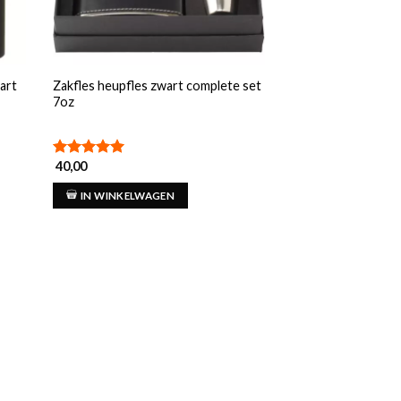
art
Zakfles heupfles zwart complete set
7oz
40,00
Gewaardeerd
5.00
uit 5
IN WINKELWAGEN