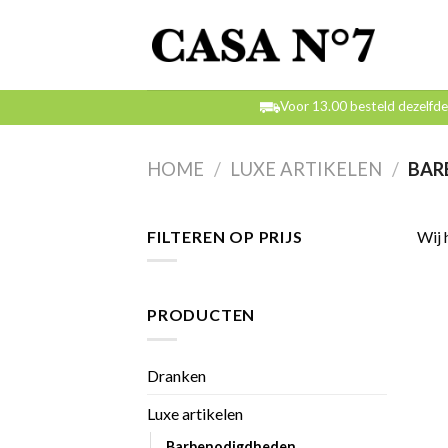
Skip
to
content
Voor 13.00 besteld dezelfd
HOME
/
LUXE ARTIKELEN
/
BAR
FILTEREN OP PRIJS
Wij 
PRODUCTEN
Dranken
Luxe artikelen
Barbenodigdheden