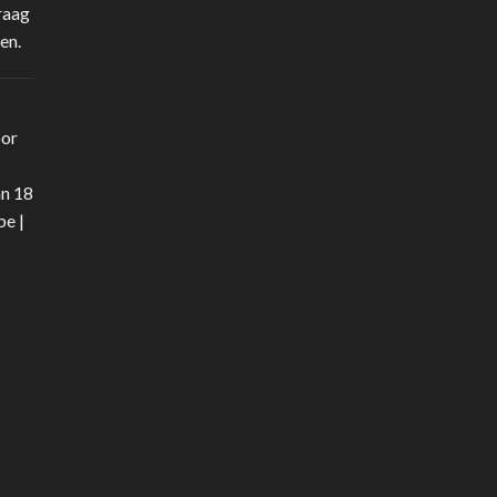
raag
en.
oor
an 18
be
|