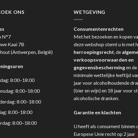
ZOEK ONS
WETGEVING
es
Consumentenrechten
a N°7
Met het bezoeken en kopen v
uwe Kaai 7B
deze webshop stemt u in met h
hout (Antwerpen, België)
herroepingsrecht
, de
algem
verkoopsvoorwaarden en
ningsuren
gegevensbescherming
en de
minimale wettelijke leeftijd va
dag: 8:00–18:00
jaar voor alcoholhoudende dr
(bier en wijn) en 18 jaar voor s
nsdag: 8:00–18:00
alcoholische dranken.
derdag: 8:00–18:00
dag: 8:00–18:00
Garantie en klachten
rdag: 8:00–18:00
U heeft als consument binnen 
Europese Unie recht op 2 jaar