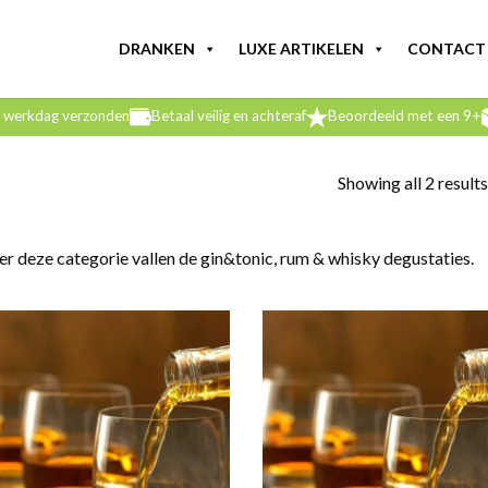
DRANKEN
LUXE ARTIKELEN
CONTACT
e werkdag verzonden
Betaal veilig en achteraf
Beoordeeld met een 9+
Showing all 2 results
r deze categorie vallen de gin&tonic, rum & whisky degustaties.