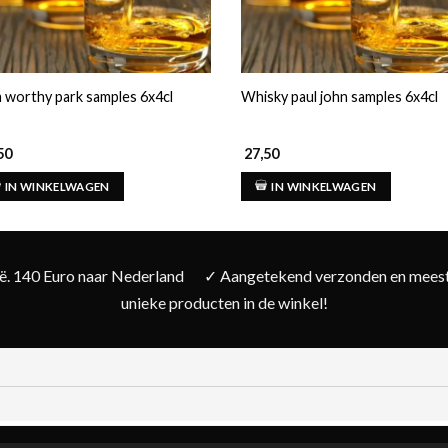
 worthy park samples 6x4cl
Whisky paul john samples 6x4cl
50
27,50
IN WINKELWAGEN
IN WINKELWAGEN
ië. 140 Euro naar Nederland
✓ Aangetekend verzonden en meesta
unieke producten in de winkel!