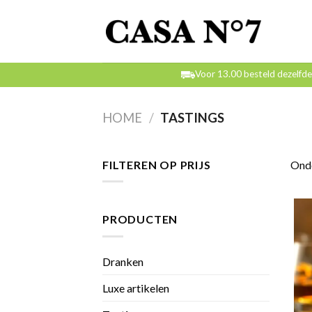
Skip
to
content
Voor 13.00 besteld dezelfd
HOME
/
TASTINGS
FILTEREN OP PRIJS
Onde
PRODUCTEN
Dranken
Luxe artikelen