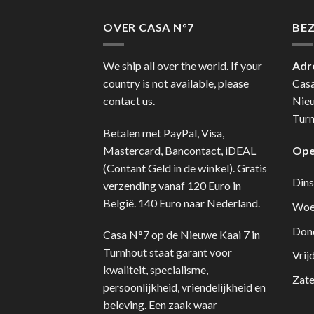
OVER CASA N°7
BE
We ship all over the world. If your
Adr
country is not available, please
Cas
contact us.
Nie
Turn
Betalen met PayPal, Visa,
Mastercard, Bancontact, iDEAL
Ope
(Contant Geld in de winkel). Gratis
Dins
verzending vanaf 120 Euro in
België. 140 Euro naar Nederland.
Woe
Don
Casa N°7 op de Nieuwe Kaai 7 in
Turnhout staat garant voor
Vrij
kwaliteit, specialisme,
Zate
persoonlijkheid, vriendelijkheid en
beleving. Een zaak waar