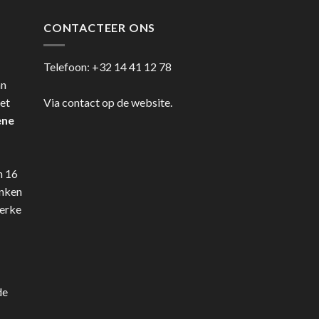
CONTACTEER ONS
Telefoon:
+32 14 41 12 78
an
et
Via contact op de website.
ene
n 16
anken
terke
de