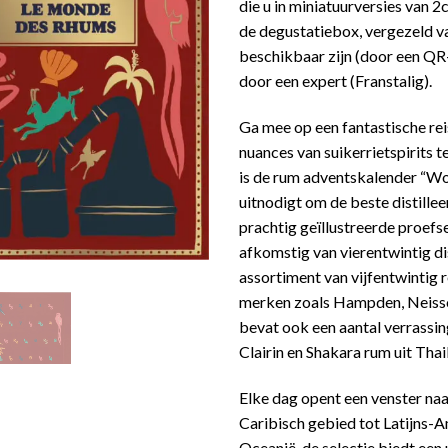
die u in miniatuurversies van 2
de degustatiebox, vergezeld va
beschikbaar zijn (door een QR
door een expert (Franstalig).
Ga mee op een fantastische rei
nuances van suikerrietspirits 
is de rum adventskalender “W
uitnodigt om de beste distille
prachtig geïllustreerde proefse
afkomstig van vierentwintig dis
assortiment van vijfentwintig 
merken zoals Hampden, Neisso
bevat ook een aantal verrassin
Clairin en Shakara rum uit Thai
Elke dag opent een venster na
Caribisch gebied tot Latijns-Am
Oceanië, de selectie biedt ee