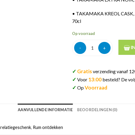
•
TAKAMAKA KREOL CASK, Seyc
70cl
Op voorraad
Le monde des rhums 2025 rum 
I
✓
Gratis
verzending vanaf 12
✓
13:00
Voor
besteld? De vol
✓
Voorraad
Op
AANVULLENDE INFORMATIE
BEOORDELINGEN (0)
relatiegeschenk
,
Rum ontdekken