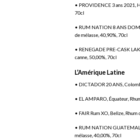
•
PROVIDENCE 3 ans 2021, Haït
70cl
•
RUM NATION 8 ANS DOMINI
de mélasse, 40,90%, 70cl
•
RENEGADE PRE-CASK LAKE 
canne, 50,00%, 70cl
L’Amérique Latine
•
DICTADOR 20 ANS, Colombie
•
EL AMPARO, Équateur, Rhum 
•
FAIR Rum XO, Belize, Rhum d
•
RUM NATION GUATEMALA 
mélasse, 40,00%, 70cl