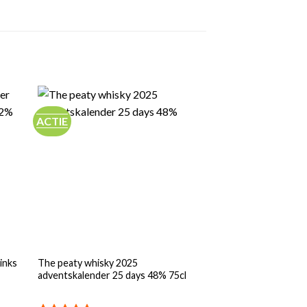
ACTIE
inks
The peaty whisky 2025
Premium whisky ad
adventskalender 25 days 48% 75cl
explorers edition d
24 days 43,8% 72cl