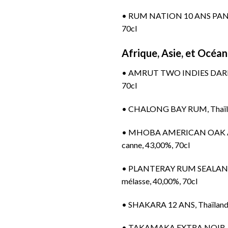
•
RUM NATION 10 ANS PANAM
70cl
Afrique, Asie, et Océan
•
AMRUT TWO INDIES DARK R
70cl
•
CHALONG BAY RUM, Thaïland
•
MHOBA AMERICAN OAK AGED,
canne, 43,00%, 70cl
•
PLANTERAY RUM SEALANDER, 
mélasse, 40,00%, 70cl
•
SHAKARA 12 ANS, Thaïlande,
•
TAKAMAKA EXTRA NOIR, Seyc