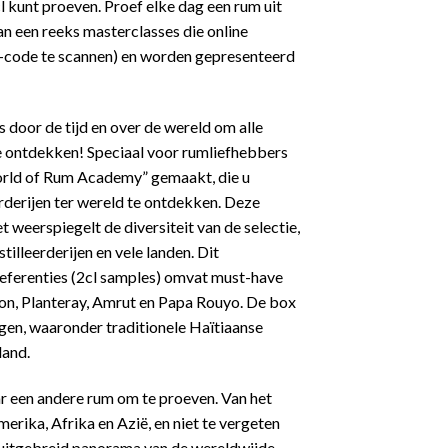
cl kunt proeven. Proef elke dag een rum uit
n een reeks masterclasses die online
-code te scannen) en worden gepresenteerd
s door de tijd en over de wereld om alle
te ontdekken! Speciaal voor rumliefhebbers
orld of Rum Academy” gemaakt, die u
erderijen ter wereld te ontdekken. Deze
t weerspiegelt de diversiteit van de selectie,
tilleerderijen en vele landen. Dit
referenties (2cl samples) omvat must-have
n, Planteray, Amrut en Papa Rouyo. De box
gen, waaronder traditionele Haïtiaanse
land.
ar een andere rum om te proeven. Van het
erika, Afrika en Azië, en niet te vergeten
n uitgebreid panorama van de wereldwijde