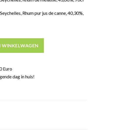
helles, Rhum pur jus de canne, 40,30%,
adventskalender 25 days 50cl aantal
N WINKELWAGEN
0 Euro
gende dag in huis!