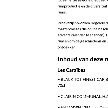
rumproductie en de diversiteit
rums.
Proeverijen worden begeleid do
masterclasses die online besc
adventskalender te scannen). E
rum en om de geschiedenis en 
ontdekken.
Inhoud van deze 
Les Caraïbes
•
BLACK TOT FINEST CARIBBE
70cl
•
CLAIRIN COMMUNAL, Haïti, 
•
HAMPDEN 1753, Jamaïque, R