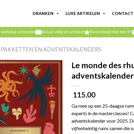
DRANKEN
LUXE ARTIKELEN
CONTACT
e werkdag verzonden
Betaal veilig en achteraf
Beoordeeld met een 9+
J PAKKETTEN EN ADVENTSKALENDERS
Le monde des rh
adventskalender 
115,00
Ga mee op een 25-daagse rumwe
experts in de masterclasses! 
adventskalender voor 2025. D
vijfentwintig rums samen die v