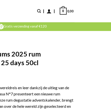
0
0,00
Gratis verzending vanaf €120
ums 2025 rum
25 days 50cl
reldreis en leer dankzij de uitleg van de
Casa N°7 presenteert een nieuwe rum
eze rum degustatie adventskalender, brengt
an over de hele wereld zijn geselecteerd en