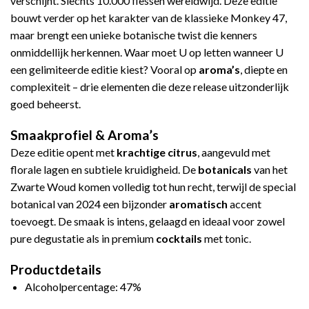
verschijnt. Slechts 10.000 flessen wereldwijd. Deze editie
bouwt verder op het karakter van de klassieke Monkey 47,
maar brengt een unieke botanische twist die kenners
onmiddellijk herkennen. Waar moet U op letten wanneer U
een gelimiteerde editie kiest? Vooral op
aroma’s
, diepte en
complexiteit – drie elementen die deze release uitzonderlijk
goed beheerst.
Smaakprofiel & Aroma’s
Deze editie opent met
krachtige citrus
, aangevuld met
florale lagen en subtiele kruidigheid. De
botanicals
van het
Zwarte Woud komen volledig tot hun recht, terwijl de special
botanical van 2024 een bijzonder
aromatisch
accent
toevoegt. De smaak is intens, gelaagd en ideaal voor zowel
pure degustatie als in premium
cocktails
met tonic.
Productdetails
Alcoholpercentage: 47%