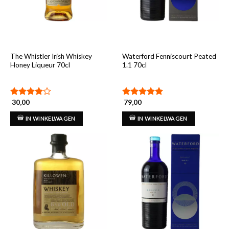
The Whistler Irish Whiskey
Waterford Fenniscourt Peated
Honey Liqueur 70cl
1.1 70cl
30,00
79,00
Gewaardeerd
Gewaardeerd
4.00
uit
5.00
uit 5
IN WINKELWAGEN
IN WINKELWAGEN
5