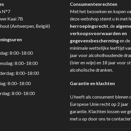
es
Consumentenrechten
a N°7
Met het bezoeken en kopen v
uwe Kaai 7B
deze webshop stemt u in met h
hout (Antwerpen, België)
herroepingsrecht
, de
algem
verkoopsvoorwaarden en
ningsuren
gegevensbescherming
en de
minimale wettelijke leeftijd va
dag: 8:00–18:00
jaar voor alcoholhoudende dr
(bier en wijn) en 18 jaar voor s
nsdag: 8:00–18:00
alcoholische dranken.
derdag: 8:00–18:00
dag: 8:00–18:00
Garantie en klachten
rdag: 8:00–18:00
U heeft als consument binnen 
Europese Unie recht op 2 jaar
garantie. Klachten lossen we g
met u op door ons te contacter