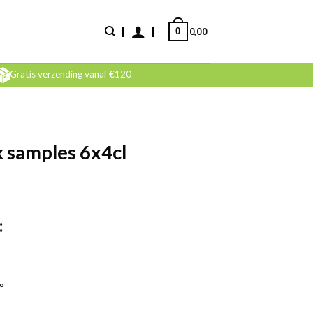
0
0,00
Gratis verzending vanaf €120
 samples 6x4cl
:
°