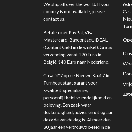
We ship all over the world. If your
Adr
country is not available, please
Cas
contact us.
Nie
Turn
Betalen met PayPal, Visa,
Mastercard, Bancontact, iDEAL
Ope
(Contant Geld in de winkel). Gratis
Dins
verzending vanaf 120 Euro in
België. 140 Euro naar Nederland.
Woe
Don
Casa N°7 op de Nieuwe Kaai 7 in
Turnhout staat garant voor
Vrij
kwaliteit, specialisme,
Zate
persoonlijkheid, vriendelijkheid en
beleving. Een zaak waar
deskundigheid, advies en uitleg aan
de orde van de dag is. Al meer dan
30 jaar een vertrouwd beeld in de