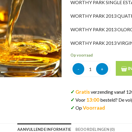
WORTHY PARK SINGLE ESTA
WORTHY PARK 2013 QUATR
WORTHY PARK 2013 OLORO
WORTHY PARK 2013 VIRGIN
Op voorraad
Rum worthy park samples 6x4c
I
✓
Gratis
verzending vanaf 12
✓
13:00
Voor
besteld? De vol
✓
Voorraad
Op
AANVULLENDE INFORMATIE
BEOORDELINGEN (0)