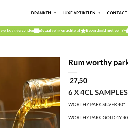
DRANKEN
LUXE ARTIKELEN
CONTACT
e werkdag verzonden
Betaal veilig en achteraf
Beoordeeld met een 9+
Rum worthy park
27,50
6 X 4CL SAMPLES
WORTHY PARK SILVER 40°
WORTHY PARK GOLD 4Y 40