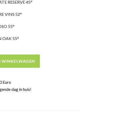
TE RESERVE 45°
E VINS 52°
SO 55°
 OAK 55°
l aantal
N WINKELWAGEN
0 Euro
gende dag in huis!