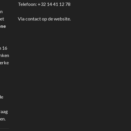
Telefoon:
+32 14 41 12 78
an
et
Via contact op de website.
ene
n 16
anken
terke
de
raag
en.