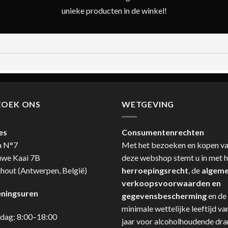
unieke producten in de winkel!
ZOEK ONS
WETGEVING
es
Consumentenrechten
a N°7
Met het bezoeken en kopen v
uwe Kaai 7B
deze webshop stemt u in met h
hout (Antwerpen, België)
herroepingsrecht
, de
algem
verkoopsvoorwaarden en
ningsuren
gegevensbescherming
en de
minimale wettelijke leeftijd va
dag: 8:00–18:00
jaar voor alcoholhoudende dr