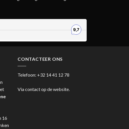
CONTACTEER ONS
Telefoon:
+32 14 41 12 78
an
et
Via contact op de website.
ene
n 16
anken