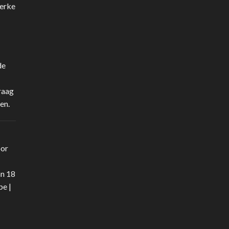
terke
de
raag
en.
oor
an 18
be
|