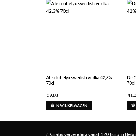
Absolut elyx swedish vodka 42,3%
De C
70cl
70cl
59,00
41,
IN WINKELWAGEN
✓ Gratis verzending vanaf 120 Euro in Belg