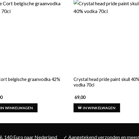
ort belgische graanvodka 42%
Crystal head pride paint skull 40
vodka 70cl
00
69,00
IN WINKELWAGEN
IN WINKELWAGEN
ië. 140 Euro naar Nederland
✓ Aangetekend verzonden en meesta