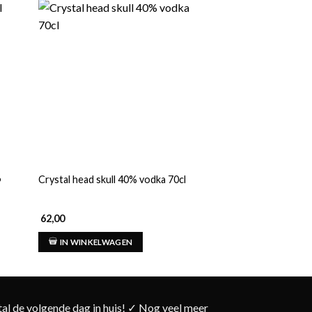
%
Crystal head skull 40% vodka 70cl
Chopin potato vodk
62,00
42,00
IN WINKELWAGEN
IN WINKELWAG
l de volgende dag in huis! ✓ Nog veel meer