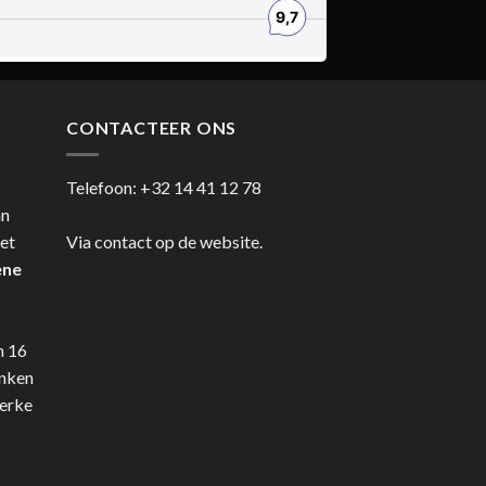
CONTACTEER ONS
Telefoon:
+32 14 41 12 78
an
et
Via contact op de website.
ene
n 16
anken
terke