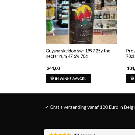
Guyana skeldon swr 1997 25y the
Prov
nectar rum 47,6% 70cl
70cl
244,00
104
IN WINKELWAGEN
✓ Gratis verzending vanaf 120 Euro in Belg