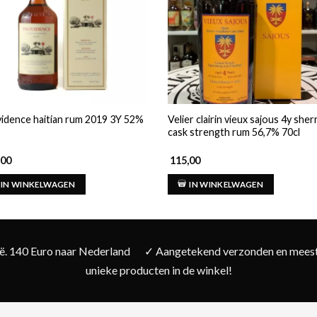
idence haitian rum 2019 3Y 52%
Velier clairin vieux sajous 4y sher
cask strength rum 56,7% 70cl
,00
115,00
IN WINKELWAGEN
IN WINKELWAGEN
ië. 140 Euro naar Nederland
✓ Aangetekend verzonden en meesta
unieke producten in de winkel!