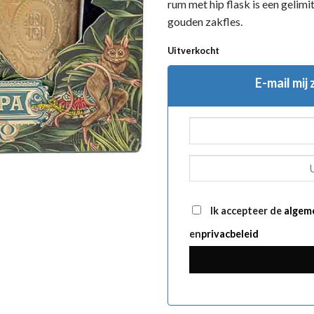
rum met hip flask is een gelim
gouden zakfles.
Uitverkocht
E-mail mij
Ik accepteer de
algem
en
privacbeleid