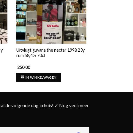
ry
Uitvlugt guyana the nectar 1998 23y
Monymusk jamaica s
rum 58,4% 70cl
rum 40% 70cl
250,00
56,00
IN WINKELWAGEN
IN WINKELWAG
l de volgende dag in huis! ✓ Nog veel meer