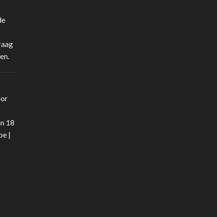
de
raag
en.
oor
an 18
be
|