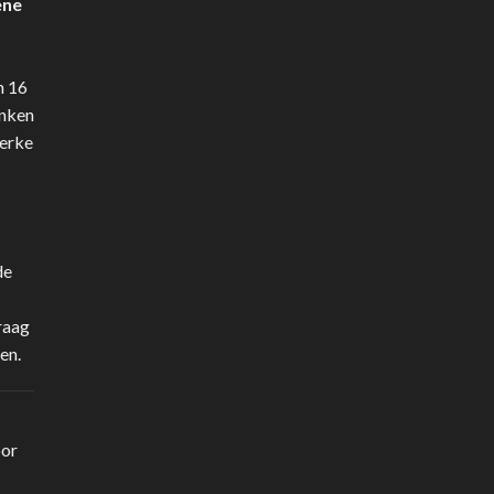
ene
n 16
anken
terke
de
raag
en.
oor