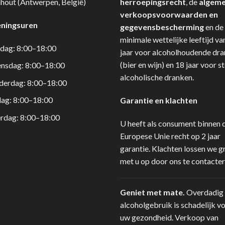
hout (Antwerpen, België)
herroepingsrecht
, de
algem
verkoopsvoorwaarden en
ningsuren
gegevensbescherming
en de
minimale wettelijke leeftijd va
dag: 8:00–18:00
jaar voor alcoholhoudende dr
(bier en wijn) en 18 jaar voor s
nsdag: 8:00–18:00
alcoholische dranken.
derdag: 8:00–18:00
dag: 8:00–18:00
Garantie en klachten
rdag: 8:00–18:00
U heeft als consument binnen 
Europese Unie recht op 2 jaar
garantie. Klachten lossen we g
met u op door ons te contacter
Geniet met mate.
Overdadig
alcoholgebruik is schadelijk v
uw gezondheid. Verkoop van