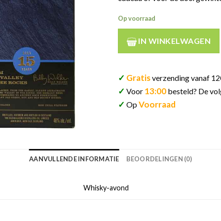
Op voorraad
IN WINKELWAGEN
✓
Gratis
verzending vanaf 12
✓
13:00
Voor
besteld? De vol
✓
Voorraad
Op
AANVULLENDE INFORMATIE
BEOORDELINGEN (0)
Whisky-avond