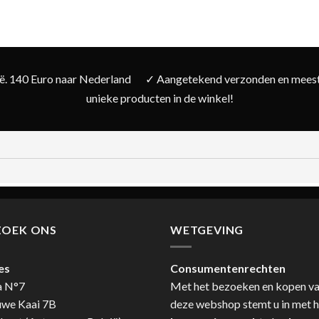
ië. 140 Euro naar Nederland
✓ Aangetekend verzonden en meesta
unieke producten in de winkel!
ZOEK ONS
WETGEVING
es
Consumentenrechten
a N°7
Met het bezoeken en kopen v
uwe Kaai 7B
deze webshop stemt u in met h