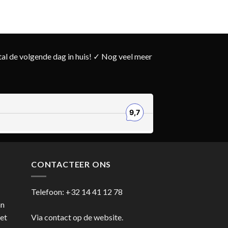
5.00
uit 5
was:
is:
IN WINKELWAG
€ 134,00.
€ 12
l de volgende dag in huis! ✓ Nog veel meer
CONTACTEER ONS
Telefoon:
+32 14 41 12 78
an
et
Via contact op de website.