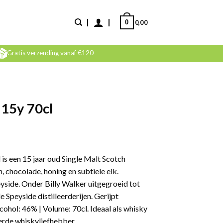
0
0,00
Gratis verzending vanaf €120
 15y 70cl
is een 15 jaar oud Single Malt Scotch
, chocolade, honing en subtiele eik.
yside. Onder Billy Walker uitgegroeid tot
Speyside distilleerderijen. Gerijpt
cohol: 46% | Volume: 70cl. Ideaal als whisky
erde whiskyliefhebber.