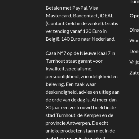
Turn
Betalen met PayPal, Visa,
Mastercard, Bancontact, iDEAL
Ope
(Contant Geld in de winkel). Gratis
Dins
verzending vanaf 120 Euro in
België. 140 Euro naar Nederland.
Woe
Don
Casa N°7 op de Nieuwe Kaai 7 in
Turnhout staat garant voor
Vrij
kwaliteit, specialisme,
Zate
persoonlijkheid, vriendelijkheid en
beleving. Een zaak waar
deskundigheid, advies en uitleg aan
de orde van de dag is. Al meer dan
30 jaar een vertrouwd beeld in de
stad Turnhout, de Kempen en de
provincie Antwerpen. De echt
unieke producten staan niet in de
webshop, maar in de winkel!