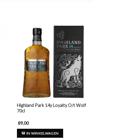
ACTIE
Highland Park 14y Loyalty O/t Wolf
The Glenallachie 20
70cl
#804032 px 13y 70c
89,00
Oorspronke
Huid
134,00
121,50
Gewaardeerd
IN WINKELWAGEN
prijs
prijs