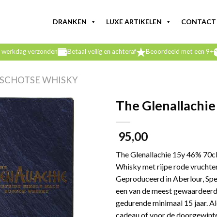
DRANKEN
LUXE ARTIKELEN
CONTACT
e werkdag verzonden
Betaal veilig en achteraf
Beoordeeld met een 9+
SCHOTSE WHISKY
The Glenallachie
95,00
The Glenallachie 15y 46% 70cl 
Whisky met rijpe rode vruchten
Geproduceerd in Aberlour, Spe
een van de meest gewaardeerde 
gedurende minimaal 15 jaar. Al
cadeau of voor de doorgewint