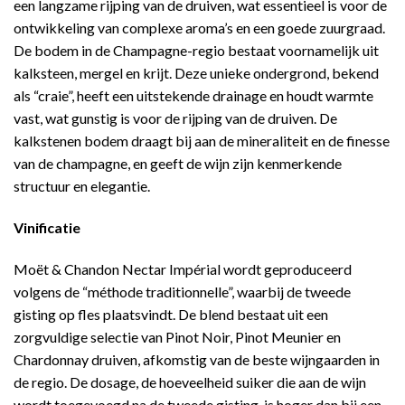
een langzame rijping van de druiven, wat essentieel is voor de
ontwikkeling van complexe aroma’s en een goede zuurgraad.
De bodem in de Champagne-regio bestaat voornamelijk uit
kalksteen, mergel en krijt. Deze unieke ondergrond, bekend
als “craie”, heeft een uitstekende drainage en houdt warmte
vast, wat gunstig is voor de rijping van de druiven. De
kalkstenen bodem draagt bij aan de mineraliteit en de finesse
van de champagne, en geeft de wijn zijn kenmerkende
structuur en elegantie.
Vinificatie
Moët & Chandon Nectar Impérial wordt geproduceerd
volgens de “méthode traditionnelle”, waarbij de tweede
gisting op fles plaatsvindt. De blend bestaat uit een
zorgvuldige selectie van Pinot Noir, Pinot Meunier en
Chardonnay druiven, afkomstig van de beste wijngaarden in
de regio. De dosage, de hoeveelheid suiker die aan de wijn
wordt toegevoegd na de tweede gisting, is hoger dan bij een