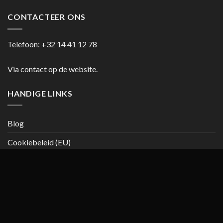
CONTACTEER ONS
Telefoon:
+32 14 41 12 78
Via contact op de website.
HANDIGE LINKS
Blog
Cookiebeleid (EU)
Copyright 2026 ©
casanumber7.be
Privacy beleid
Algemene
voorwaarden