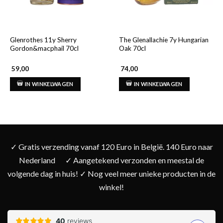
Glenrothes 11y Sherry
The Glenallachie 7y Hungarian
Gordon&macphail 70cl
Oak 70cl
59,00
74,00
IN WINKELWAGEN
IN WINKELWAGEN
✓ Gratis verzending vanaf 120 Euro in België. 140 Euro naar
Nederland
✓ Aangetekend verzonden en meestal de
volgende dag in huis! ✓ Nog veel meer unieke producten in de
winkel!