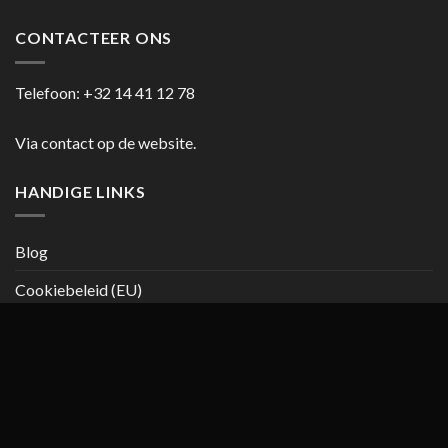
CONTACTEER ONS
Telefoon:
+32 14 41 12 78
Via contact op de website.
HANDIGE LINKS
Blog
Cookiebeleid (EU)
Copyright 2026 ©
casanumber7.be
Privacy beleid
Algemene
voorwaarden