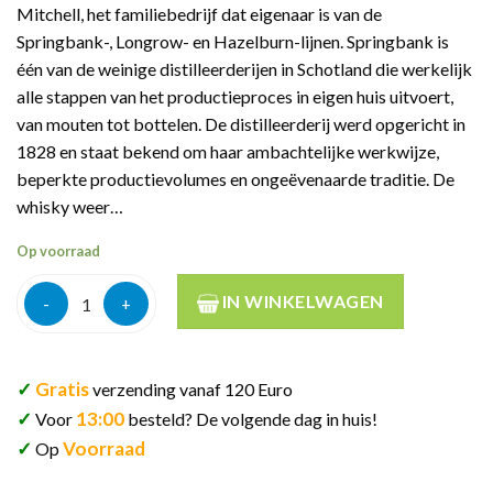
Mitchell, het familiebedrijf dat eigenaar is van de
Springbank-, Longrow- en Hazelburn-lijnen. Springbank is
één van de weinige distilleerderijen in Schotland die werkelijk
alle stappen van het productieproces in eigen huis uitvoert,
van mouten tot bottelen. De distilleerderij werd opgericht in
1828 en staat bekend om haar ambachtelijke werkwijze,
beperkte productievolumes en ongeëvenaarde traditie. De
whisky weer…
Op voorraad
Campbeltown Loch Whisky 70cl aantal
IN WINKELWAGEN
✓
Gratis
verzending vanaf 120 Euro
✓
13:00
Voor
besteld? De volgende dag in huis!
✓
Voorraad
Op