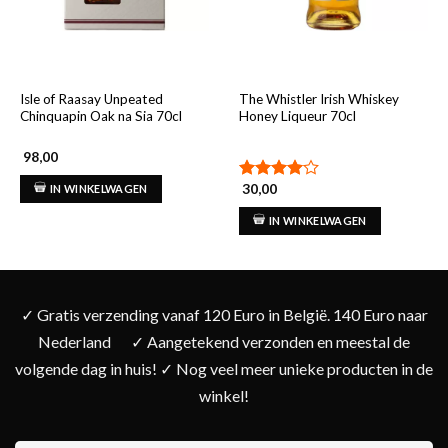
Isle of Raasay Unpeated
The Whistler Irish Whiskey
Chinquapin Oak na Sia 70cl
Honey Liqueur 70cl
98,00
30,00
IN WINKELWAGEN
Gewaardeerd
4.00
uit
IN WINKELWAGEN
5
✓ Gratis verzending vanaf 120 Euro in België. 140 Euro naar
Nederland
✓ Aangetekend verzonden en meestal de
volgende dag in huis! ✓ Nog veel meer unieke producten in de
winkel!