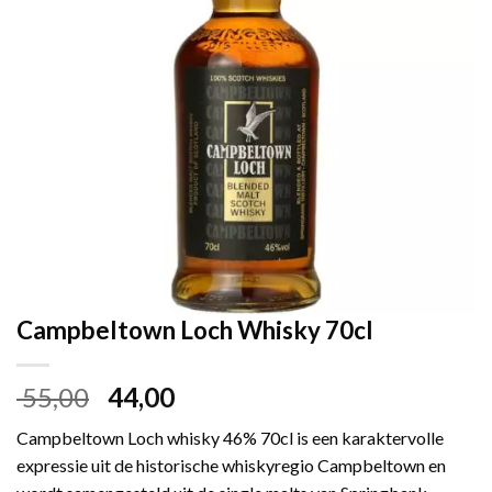
Campbeltown Loch Whisky 70cl
Oorspronkelijke
Huidige
55,00
44,00
prijs
prijs
Campbeltown Loch whisky 46% 70cl is een karaktervolle
was:
is:
expressie uit de historische whiskyregio Campbeltown en
€ 55,00.
€ 44,00.