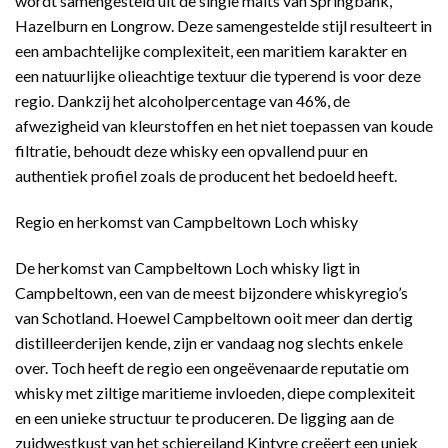
wordt samengesteld uit de single malts van Springbank,
Hazelburn en Longrow. Deze samengestelde stijl resulteert in
een ambachtelijke complexiteit, een maritiem karakter en
een natuurlijke olieachtige textuur die typerend is voor deze
regio. Dankzij het alcoholpercentage van 46%, de
afwezigheid van kleurstoffen en het niet toepassen van koude
filtratie, behoudt deze whisky een opvallend puur en
authentiek profiel zoals de producent het bedoeld heeft.
Regio en herkomst van Campbeltown Loch whisky
De herkomst van Campbeltown Loch whisky ligt in
Campbeltown, een van de meest bijzondere whiskyregio’s
van Schotland. Hoewel Campbeltown ooit meer dan dertig
distilleerderijen kende, zijn er vandaag nog slechts enkele
over. Toch heeft de regio een ongeëvenaarde reputatie om
whisky met ziltige maritieme invloeden, diepe complexiteit
en een unieke structuur te produceren. De ligging aan de
zuidwestkust van het schiereiland Kintyre creëert een uniek