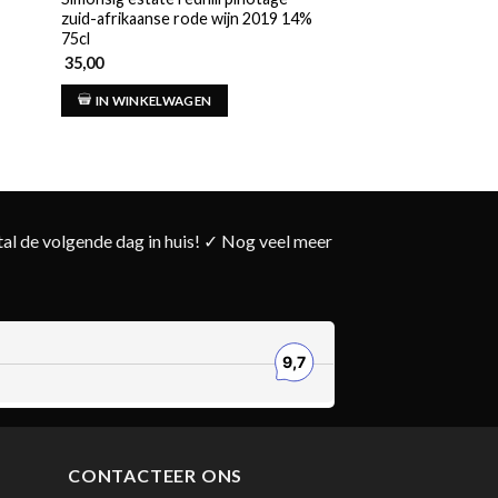
zuid-afrikaanse rode wijn 2019 14%
75cl
75cl
35,00
21,00
IN WINKELWAGEN
IN WINKELWAG
l de volgende dag in huis! ✓ Nog veel meer
CONTACTEER ONS