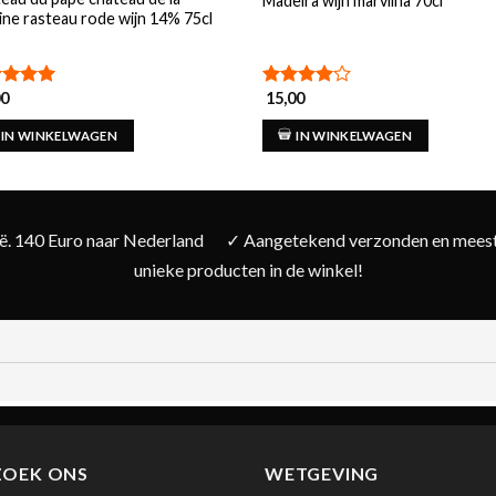
Madeira wijn marvilha 70cl
ine rasteau rode wijn 14% 75cl
00
15,00
aardeerd
Gewaardeerd
uit 5
4.00
uit
5
IN WINKELWAGEN
IN WINKELWAGEN
ië. 140 Euro naar Nederland
✓ Aangetekend verzonden en meesta
unieke producten in de winkel!
ZOEK ONS
WETGEVING