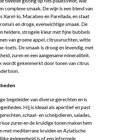
de tweede gisting op fles plaatsvindt, wat
 een complexe smaak. De wijn is een blend van
ls Xarel-lo, Macabeo en Parellada, en staat
 aroma’s en droge, evenwichtige smaak. De
n heldere, strogele kleur met fijne bubbels
nen van groene appel, citrusvruchten, witte
e-toets. De smaak is droog en levendig, met
gheid, zuren en een aangename mineraliteit.
k wordt gekenmerkt door tonen van citrus
ndertoon.
enheden
ige begeleider van diverse gerechten en is
genheden. Hij is ideaal als aperitief en past
gerechten, schaal- en schelpdieren, salades,
frisse zuren en de kruidige tonen maken hem
en met mediterrane kruiden en Aziatische
lijke gelegenheid is of een informele