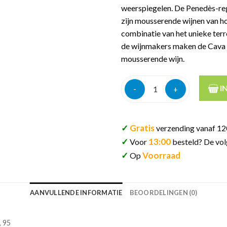
weerspiegelen. De Penedès-reg
zijn mousserende wijnen van h
combinatie van het unieke terro
de wijnmakers maken de Cava M
mousserende wijn.
Cava moli de foc brut spaanse
I
✓
Gratis
verzending vanaf 12
✓
13:00
Voor
besteld? De vol
✓
Voorraad
Op
AANVULLENDE INFORMATIE
BEOORDELINGEN (0)
, 95