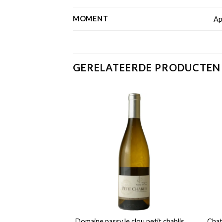
MOMENT
Ap
GERELATEERDE PRODUCTEN
Domaine passy le clou petit chablis
Chat