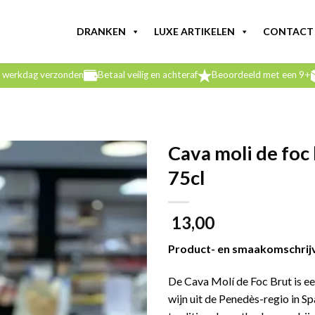
DRANKEN
LUXE ARTIKELEN
CONTACT
e werkdag verzonden
Betaal veilig en achteraf
Beoordeeld met een 9+
Cava moli de foc
75cl
13,00
Product- en smaakomschrij
De Cava Molí de Foc Brut is e
wijn uit de Penedès-regio in S