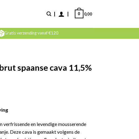
0
0,00
Gratis verzending vanaf €120
 brut spaanse cava 11,5%
ving
en verfrissende en levendige mousserende
panje. Deze cava is gemaakt volgens de