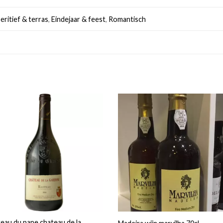
eritief & terras
,
Eindejaar & feest
,
Romantisch
eau du pape chateau de la