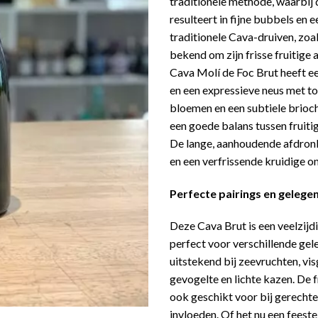
traditionele methode, waarbij 
resulteert in fijne bubbels en
traditionele Cava-druiven, zoa
bekend om zijn frisse fruitige
Cava Molí de Foc Brut heeft ee
en een expressieve neus met to
bloemen en een subtiele brioch
een goede balans tussen fruiti
De lange, aanhoudende afdron
en een verfrissende kruidige o
Perfecte pairings en geleg
Deze Cava Brut is een veelzijd
perfect voor verschillende gele
uitstekend bij zeevruchten, vis
gevogelte en lichte kazen. De 
ook geschikt voor bij gerecht
invloeden. Of het nu een feeste