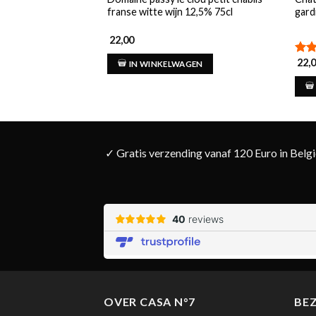
franse witte wijn 12,5% 75cl
gard
22,00
22,
Gew
IN WINKELWAGEN
5.00
✓ Gratis verzending vanaf 120 Euro in Belg
OVER CASA N°7
BE