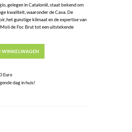
io, gelegen in Catalonië, staat bekend om
oge kwaliteit, waaronder de Cava. De
ir, het gunstige klimaat en de expertise van
olí de Foc Brut tot een uitstekende
 cava 11,5% 75cl aantal
N WINKELWAGEN
0 Euro
gende dag in huis!