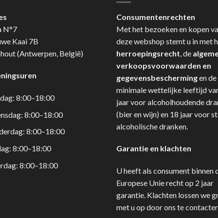
es
Consumentenrechten
a N°7
Met het bezoeken en kopen v
uwe Kaai 7B
deze webshop stemt u in met h
hout (Antwerpen, België)
herroepingsrecht
, de
algem
verkoopsvoorwaarden en
ningsuren
gegevensbescherming
en de
minimale wettelijke leeftijd va
dag: 8:00–18:00
jaar voor alcoholhoudende dr
(bier en wijn) en 18 jaar voor s
nsdag: 8:00–18:00
alcoholische dranken.
derdag: 8:00–18:00
dag: 8:00–18:00
Garantie en klachten
rdag: 8:00–18:00
U heeft als consument binnen 
Europese Unie recht op 2 jaar
garantie. Klachten lossen we g
met u op door ons te contacter