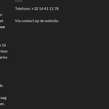
Telefoon:
+32 14 41 12 78
an
et
Via contact op de website.
ene
n 16
anken
terke
de
raag
en.