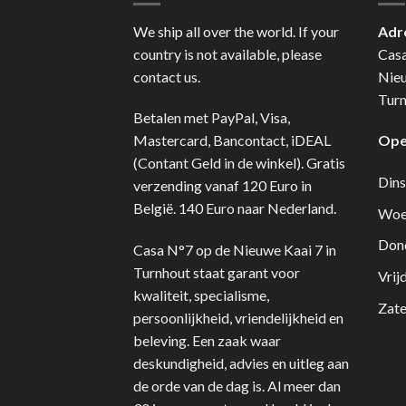
We ship all over the world. If your
Adr
country is not available, please
Cas
contact us.
Nie
Turn
Betalen met PayPal, Visa,
Mastercard, Bancontact, iDEAL
Ope
(Contant Geld in de winkel). Gratis
Dins
verzending vanaf 120 Euro in
België. 140 Euro naar Nederland.
Woe
Don
Casa N°7 op de Nieuwe Kaai 7 in
Turnhout staat garant voor
Vrij
kwaliteit, specialisme,
Zate
persoonlijkheid, vriendelijkheid en
beleving. Een zaak waar
deskundigheid, advies en uitleg aan
de orde van de dag is. Al meer dan