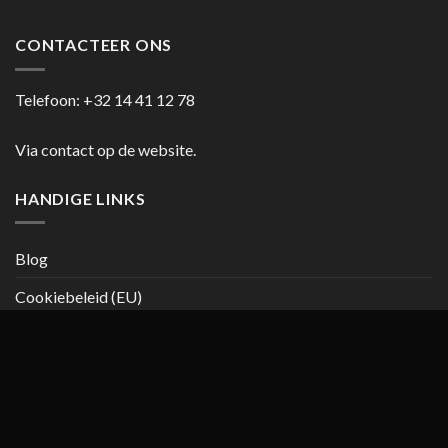
CONTACTEER ONS
Telefoon:
+32 14 41 12 78
Via contact op de website.
HANDIGE LINKS
Blog
Cookiebeleid (EU)
Copyright 2026 ©
casanumber7.be
Privacy beleid
Algemene
voorwaarden