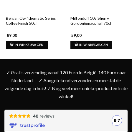
Belgian Owl ’thematic Series’
Miltonduff 10y Sherry
Coffee Finish 50cl
Gordon&macphail 70cl
89,00
59,00
IN WINKELWAGEN
IN WINKELWAGEN
✓ Gratis verzending vanaf 120 Euro in België. 140 Euro naar
Nederland
✓ Aangetekend verzonden en meestal de
volgende dag in huis! ✓ Nog veel meer unieke producten in de
winkel!