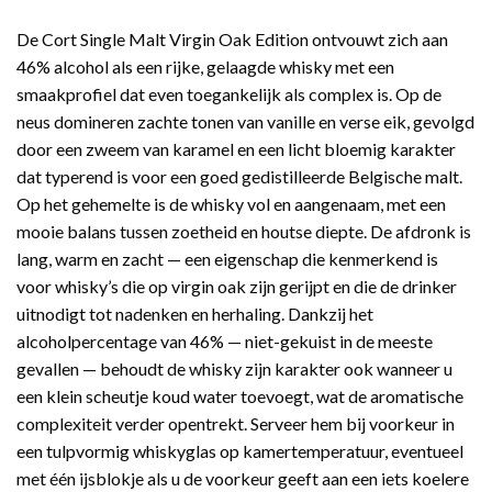
De Cort Single Malt Virgin Oak Edition ontvouwt zich aan
46% alcohol als een rijke, gelaagde whisky met een
smaakprofiel dat even toegankelijk als complex is. Op de
neus domineren zachte tonen van vanille en verse eik, gevolgd
door een zweem van karamel en een licht bloemig karakter
dat typerend is voor een goed gedistilleerde Belgische malt.
Op het gehemelte is de whisky vol en aangenaam, met een
mooie balans tussen zoetheid en houtse diepte. De afdronk is
lang, warm en zacht — een eigenschap die kenmerkend is
voor whisky’s die op virgin oak zijn gerijpt en die de drinker
uitnodigt tot nadenken en herhaling. Dankzij het
alcoholpercentage van 46% — niet-gekuist in de meeste
gevallen — behoudt de whisky zijn karakter ook wanneer u
een klein scheutje koud water toevoegt, wat de aromatische
complexiteit verder opentrekt. Serveer hem bij voorkeur in
een tulpvormig whiskyglas op kamertemperatuur, eventueel
met één ijsblokje als u de voorkeur geeft aan een iets koelere