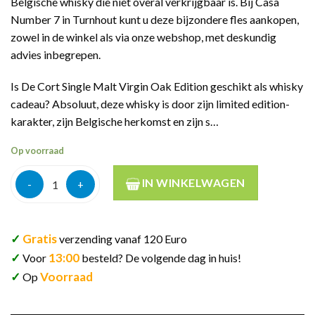
Belgische whisky die niet overal verkrijgbaar is. Bij Casa
Number 7 in Turnhout kunt u deze bijzondere fles aankopen,
zowel in de winkel als via onze webshop, met deskundig
advies inbegrepen.
Is De Cort Single Malt Virgin Oak Edition geschikt als whisky
cadeau? Absoluut, deze whisky is door zijn limited edition-
karakter, zijn Belgische herkomst en zijn s…
Op voorraad
De Cort Single Malt Virgin Oak Edition 70cl aantal
IN WINKELWAGEN
✓
Gratis
verzending vanaf 120 Euro
✓
13:00
Voor
besteld? De volgende dag in huis!
✓
Voorraad
Op