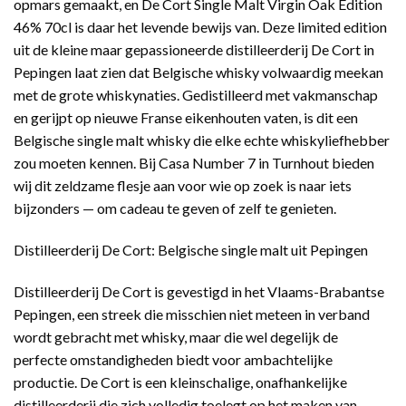
opmars gemaakt, en De Cort Single Malt Virgin Oak Edition
46% 70cl is daar het levende bewijs van. Deze limited edition
uit de kleine maar gepassioneerde distilleerderij De Cort in
Pepingen laat zien dat Belgische whisky volwaardig meekan
met de grote whiskynaties. Gedistilleerd met vakmanschap
en gerijpt op nieuwe Franse eikenhouten vaten, is dit een
Belgische single malt whisky die elke echte whiskyliefhebber
zou moeten kennen. Bij Casa Number 7 in Turnhout bieden
wij dit zeldzame flesje aan voor wie op zoek is naar iets
bijzonders — om cadeau te geven of zelf te genieten.
Distilleerderij De Cort: Belgische single malt uit Pepingen
Distilleerderij De Cort is gevestigd in het Vlaams-Brabantse
Pepingen, een streek die misschien niet meteen in verband
wordt gebracht met whisky, maar die wel degelijk de
perfecte omstandigheden biedt voor ambachtelijke
productie. De Cort is een kleinschalige, onafhankelijke
distilleerderij die zich volledig toelegt op het maken van