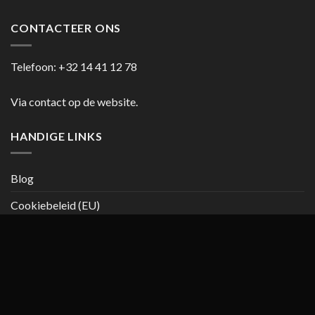
CONTACTEER ONS
Telefoon:
+32 14 41 12 78
Via contact op de website.
HANDIGE LINKS
Blog
Cookiebeleid (EU)
Copyright 2026 ©
casanumber7.be
Privacy beleid
Algemene
voorwaarden