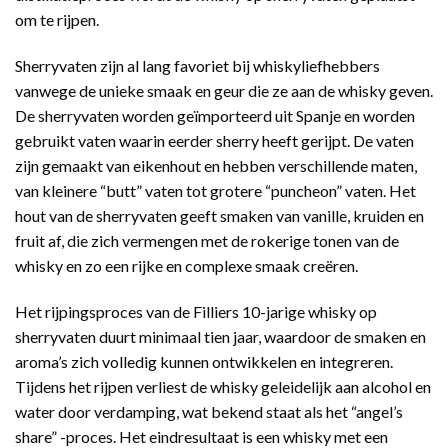
om te rijpen.
Sherryvaten zijn al lang favoriet bij whiskyliefhebbers
vanwege de unieke smaak en geur die ze aan de whisky geven.
De sherryvaten worden geïmporteerd uit Spanje en worden
gebruikt vaten waarin eerder sherry heeft gerijpt. De vaten
zijn gemaakt van eikenhout en hebben verschillende maten,
van kleinere “butt” vaten tot grotere “puncheon” vaten. Het
hout van de sherryvaten geeft smaken van vanille, kruiden en
fruit af, die zich vermengen met de rokerige tonen van de
whisky en zo een rijke en complexe smaak creëren.
Het rijpingsproces van de Filliers 10-jarige whisky op
sherryvaten duurt minimaal tien jaar, waardoor de smaken en
aroma’s zich volledig kunnen ontwikkelen en integreren.
Tijdens het rijpen verliest de whisky geleidelijk aan alcohol en
water door verdamping, wat bekend staat als het “angel’s
share” -proces. Het eindresultaat is een whisky met een