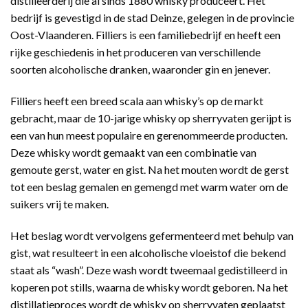
distilleerderij die al sinds 1880 whisky produceert. Het
bedrijf is gevestigd in de stad Deinze, gelegen in de provincie
Oost-Vlaanderen. Filliers is een familiebedrijf en heeft een
rijke geschiedenis in het produceren van verschillende
soorten alcoholische dranken, waaronder gin en jenever.
Filliers heeft een breed scala aan whisky’s op de markt
gebracht, maar de 10-jarige whisky op sherryvaten gerijpt is
een van hun meest populaire en gerenommeerde producten.
Deze whisky wordt gemaakt van een combinatie van
gemoute gerst, water en gist. Na het mouten wordt de gerst
tot een beslag gemalen en gemengd met warm water om de
suikers vrij te maken.
Het beslag wordt vervolgens gefermenteerd met behulp van
gist, wat resulteert in een alcoholische vloeistof die bekend
staat als “wash”. Deze wash wordt tweemaal gedistilleerd in
koperen pot stills, waarna de whisky wordt geboren. Na het
distillatieproces wordt de whisky op sherryvaten geplaatst