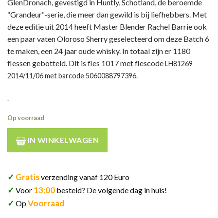
GlenDronach, gevestigd in Huntly, Schotland, de beroemde
“
Grandeur
“-serie, die meer dan gewild is bij liefhebbers. Met
deze editie uit 2014
heeft Master Blender Rachel Barrie ook
een paar vaten Oloroso Sherry geselecteerd om deze Batch 6
te maken, een 24 jaar oude whisky.
In totaal zijn er 1180
flessen gebotteld. Dit is fles 1017 met flescode
LH81269
2014/11/06 met barcode
5060088797396.
.
Op voorraad
IN WINKELWAGEN
✓
Gratis
verzending vanaf 120 Euro
✓
13:00
Voor
besteld? De volgende dag in huis!
✓
Voorraad
Op