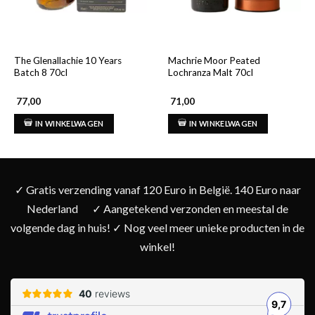
The Glenallachie 10 Years
Machrie Moor Peated
Batch 8 70cl
Lochranza Malt 70cl
77,00
71,00
IN WINKELWAGEN
IN WINKELWAGEN
✓ Gratis verzending vanaf 120 Euro in België. 140 Euro naar
Nederland
✓ Aangetekend verzonden en meestal de
volgende dag in huis! ✓ Nog veel meer unieke producten in de
winkel!