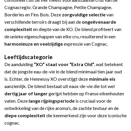
Cognacregio: Grande Champagne, Petite Champagne,
Borderies en Fins Bois. Deze
zorgvuldige selectie
van
verschillende terroirs draagt bij aan de
ongeëvenaarde
complexiteit
en diepte van de XO. De blend profiteert van
de unieke eigenschappen van elke cru, resulterend in een
harmonieuze en veelzijdige
expressie van Cognac.
Leeftijdscategorie
De aanduiding
“XO” staat voor “Extra Old”
, wat betekent
dat de jongste eau-de-vie in de blend minimaal tien jaar oud
is. Echter, de Hennessy XO overstijgt deze
minimale eis
aanzienlijk. De blend bestaat uit eaux-de-vie die tot wel
dertig jaar of langer
gerijpt hebben op Franse eikenhouten
vaten. Deze
lange rijpingsperiode
is cruciaal voor de
ontwikkeling van de rijke aroma’s, de zachte textuur en de
diepe complexiteit
die kenmerkend zijn voor deze iconische
cognac.