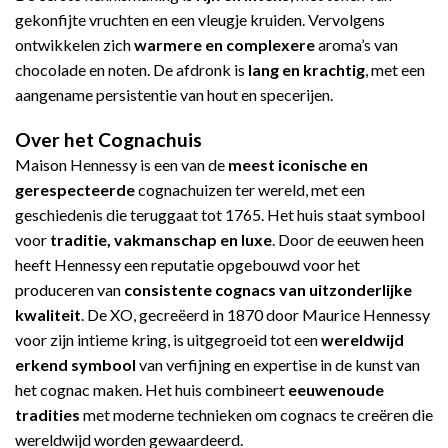
gekonfijte vruchten en een vleugje kruiden. Vervolgens
ontwikkelen zich
warmere en complexere
aroma’s van
chocolade en noten. De afdronk is
lang en krachtig
, met een
aangename persistentie van hout en specerijen.
Over het Cognachuis
Maison Hennessy is een van de
meest iconische en
gerespecteerde
cognachuizen ter wereld, met een
geschiedenis die teruggaat tot 1765. Het huis staat symbool
voor
traditie, vakmanschap en luxe
. Door de eeuwen heen
heeft Hennessy een reputatie opgebouwd voor het
produceren van
consistente cognacs van uitzonderlijke
kwaliteit
. De XO, gecreëerd in 1870 door Maurice Hennessy
voor zijn intieme kring, is uitgegroeid tot een
wereldwijd
erkend symbool
van verfijning en expertise in de kunst van
het cognac maken. Het huis combineert
eeuwenoude
tradities
met moderne technieken om cognacs te creëren die
wereldwijd worden gewaardeerd.