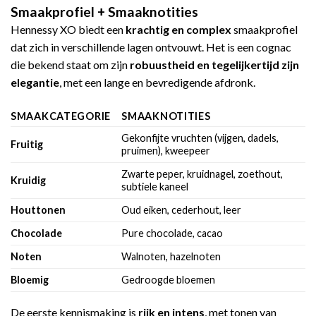
Smaakprofiel + Smaaknotities
Hennessy XO biedt een
krachtig en complex
smaakprofiel
dat zich in verschillende lagen ontvouwt. Het is een cognac
die bekend staat om zijn
robuustheid en tegelijkertijd zijn
elegantie
, met een lange en bevredigende afdronk.
SMAAKCATEGORIE
SMAAKNOTITIES
Gekonfijte vruchten (vijgen, dadels,
Fruitig
pruimen), kweepeer
Zwarte peper, kruidnagel, zoethout,
Kruidig
subtiele kaneel
Houttonen
Oud eiken, cederhout, leer
Chocolade
Pure chocolade, cacao
Noten
Walnoten, hazelnoten
Bloemig
Gedroogde bloemen
De eerste kennismaking is
rijk en intens
, met tonen van