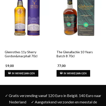
Glenrothes 11y Sherry
The Glenallachie 10 Years
Gordon&macphail 70cl
Batch 8 70cl
59,00
77,00
IN WINKELWAGEN
IN WINKELWAGEN
✓ Gratis verzending vanaf 120 Euro in België. 140 Euro naar
Nederland
✓ Aangetekend verzonden en meestal de