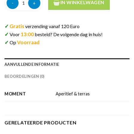
Liquore marzadro limoncello riviera limoni 30% 70cl aantal
IN WINKELWAGEN
✓
Gratis
verzending vanaf 120 Euro
✓
13:00
Voor
besteld? De volgende dag in huis!
✓
Voorraad
Op
AANVULLENDE INFORMATIE
BEOORDELINGEN (0)
MOMENT
Aperitief & terras
GERELATEERDE PRODUCTEN