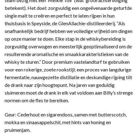
team bezig met een ‘Meikle Tòir’ (wat ‘grote achtervolging’
betekent). Het doel: zorgvuldig een ongeëvenaarde geturfde
single malt te creëren en perfect te laten rijpen in hun
thuisbasis in Speyside, de GlenAllachie-distilleerderij. “Als
onafhankelijk bedrijf hebben we volledige vrijheid om dingen
op onze manier te doen. Elke stap in de whiskybereiding is
zorgvuldig overwogen en meesterlijk geoptimaliseerd om de
resulterende aromatische en smaakkarakteristieken van de
whisky te sturen.” Door premium vastelandturf te gebruiken
voor een rokerige, zoete rookstijl; een proces van langdurige
fermentatie, nauwgezette distillatie en deskundige rijping tilt
de drank naar zijn hoogtepunt. Na jaren van geduldig
sluimeren moet de drank in elk vat voldoen aan Billy’s strenge
normen om de fles te bereiken.
Geur: Cederhout en sigarendoos, samen met butterscotch,
mokka en sinaasappelschil, met hints van honing en
pruimenjam.