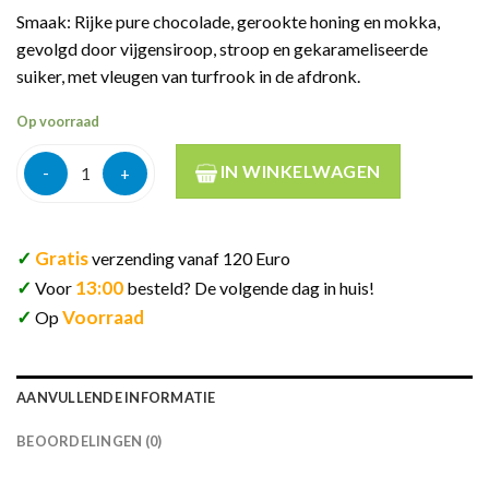
Smaak: Rijke pure chocolade, gerookte honing en mokka,
gevolgd door vijgensiroop, stroop en gekarameliseerde
suiker, met vleugen van turfrook in de afdronk.
Op voorraad
Meikle Tỏir 5y The Sherry One 70cl aantal
IN WINKELWAGEN
✓
Gratis
verzending vanaf 120 Euro
✓
13:00
Voor
besteld? De volgende dag in huis!
✓
Voorraad
Op
AANVULLENDE INFORMATIE
BEOORDELINGEN (0)