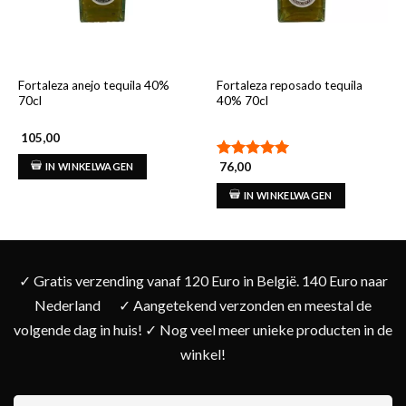
Fortaleza anejo tequila 40%
Fortaleza reposado tequila
70cl
40% 70cl
105,00
76,00
IN WINKELWAGEN
Gewaardeerd
5.00
uit 5
IN WINKELWAGEN
✓ Gratis verzending vanaf 120 Euro in België. 140 Euro naar
Nederland
✓ Aangetekend verzonden en meestal de
volgende dag in huis! ✓ Nog veel meer unieke producten in de
winkel!