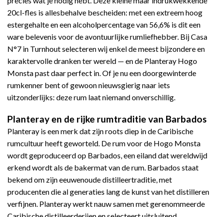
precies wat je nodig hebt. Deze kleine maar indrukwekkende
20cl-fles is allesbehalve bescheiden: met een extreem hoog
estergehalte en een alcoholpercentage van 56,6% is dit een
ware belevenis voor de avontuurlijke rumliefhebber. Bij Casa
N°7 in Turnhout selecteren wij enkel de meest bijzondere en
karaktervolle dranken ter wereld — en de Planteray Hogo
Monsta past daar perfect in. Of je nu een doorgewinterde
rumkenner bent of gewoon nieuwsgierig naar iets
uitzonderlijks: deze rum laat niemand onverschillig.
Planteray en de rijke rumtraditie van Barbados
Planteray is een merk dat zijn roots diep in de Caribische
rumcultuur heeft geworteld. De rum voor de Hogo Monsta
wordt geproduceerd op Barbados, een eiland dat wereldwijd
erkend wordt als de bakermat van de rum. Barbados staat
bekend om zijn eeuwenoude distilleertraditie, met
producenten die al generaties lang de kunst van het distilleren
verfijnen. Planteray werkt nauw samen met gerenommeerde
Caribische distilleerderijen en selecteert uitsluitend