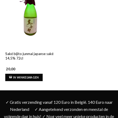
Saké bijito junmai japanse saké
14,5% 72cl
20,00
IN WINKELWAGEN
✓ Gratis verzending vanaf 120 Euro in België. 140 Euro naar
Nederland
✓ Aangetekend verzonden en meestal de
volgende dag in huis! ✓ Nog veel meer unieke producten in de