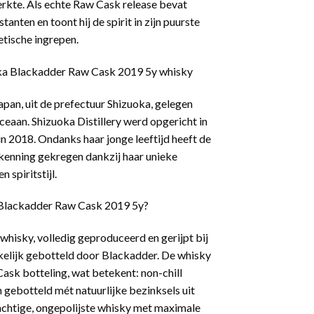
erkte. Als echte Raw Cask release bevat
anten en toont hij de spirit in zijn puurste
etische ingrepen.
ka Blackadder Raw Cask 2019 5y whisky
apan, uit de prefectuur Shizuoka, gelegen
ceaan. Shizuoka Distillery werd opgericht in
in 2018. Ondanks haar jonge leeftijd heeft de
erkenning gekregen dankzij haar unieke
 spiritstijl.
 Blackadder Raw Cask 2019 5y?
 whisky, volledig geproduceerd en gerijpt bij
nkelijk gebotteld door Blackadder. De whisky
Cask botteling, wat betekent: non-chill
n gebotteld mét natuurlijke bezinksels uit
krachtige, ongepolijste whisky met maximale