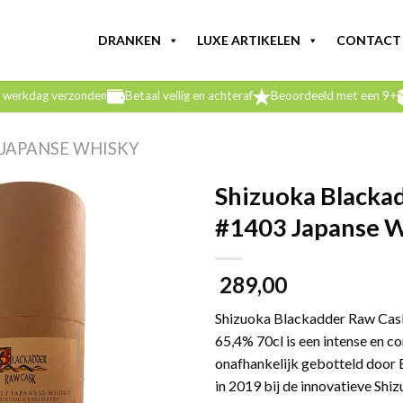
DRANKEN
LUXE ARTIKELEN
CONTACT
e werkdag verzonden
Betaal veilig en achteraf
Beoordeeld met een 9+
JAPANSE WHISKY
Shizuoka Blacka
#1403 Japanse W
289,00
Shizuoka Blackadder Raw Cas
65,4% 70cl is een intense en c
onafhankelijk gebotteld door 
in 2019 bij de innovatieve Shizu