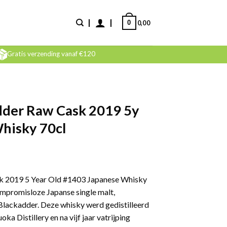
0
0,00
Gratis verzending vanaf €120
dder Raw Cask 2019 5y
hisky 70cl
k 2019 5 Year Old #1403 Japanese Whisky
ompromisloze Japanse single malt,
Blackadder. Deze whisky werd gedistilleerd
oka Distillery en na vijf jaar vatrijping