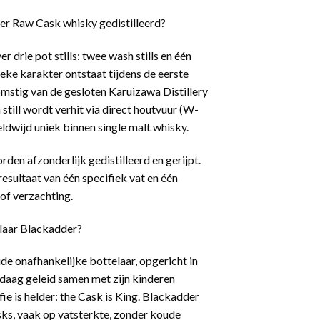
r Raw Cask whisky gedistilleerd?
r drie pot stills: twee wash stills en één
nieke karakter ontstaat tijdens de eerste
fkomstig van de gesloten Karuizawa Distillery
h still wordt verhit via direct houtvuur (W-
eldwijd uniek binnen single malt whisky.
orden afzonderlijk gedistilleerd en gerijpt.
esultaat van één specifiek vat en één
g of verzachting.
elaar Blackadder?
ide onafhankelijke bottelaar, opgericht in
aag geleid samen met zijn kinderen
ie is helder: the Cask is King. Blackadder
sks, vaak op vatsterkte, zonder koude