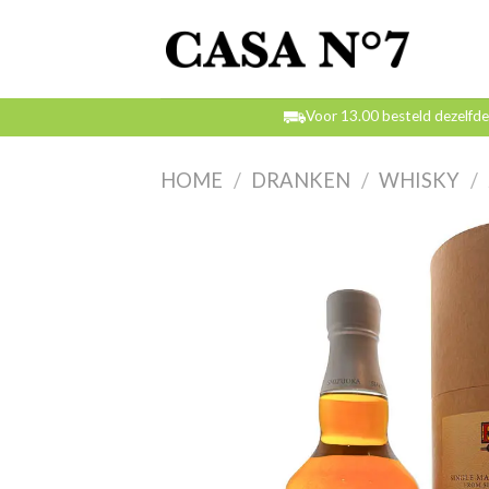
Skip
to
content
Voor 13.00 besteld dezelfd
HOME
/
DRANKEN
/
WHISKY
/