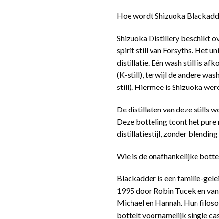
Hoe wordt Shizuoka Blackadde
Shizuoka Distillery beschikt ove
spirit still van Forsyths. Het u
distillatie. Eén wash still is a
(K-still), terwijl de andere was
still). Hiermee is Shizuoka wer
De distillaten van deze stills w
Deze botteling toont het pure r
distillatiestijl, zonder blendin
Wie is de onafhankelijke bott
Blackadder is een familie-gele
1995 door Robin Tucek en vand
Michael en Hannah. Hun filosof
bottelt voornamelijk single ca