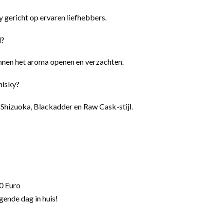
y gericht op ervaren liefhebbers.
d?
unnen het aroma openen en verzachten.
hisky?
 Shizuoka, Blackadder en Raw Cask-stijl.
0 Euro
gende dag in huis!