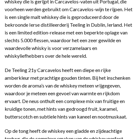
whiskey die is gerijpt in Carcavelos-vaten uit Portugal, die
voorheen werden gebruikt om Carcavelos-wijn te rijpen. Het
is een single malt whiskey die is geproduceerd door de
bekroonde Ierse distilleerderij Teeling in Dublin, Ierland. Het
is een limited edition-release met een beperkte oplage van
slechts 5.000 flessen, waardoor het een zeer gewilde en
waardevolle whisky is voor verzamelaars en
whiskyliefhebbers over de hele wereld.
De Teeling 21y Carcavelos heeft een diepe en rijke
amberkleur met prachtige gouden tinten. Bij het inschenken
worden de aroma’s van de whiskey meteen vrijgegeven,
waardoor je meteen een gevoel van warmte en rijkdom
ervaart. De neus onthult een complexe mix van fruitige en
kruidige tonen, met hints van gedroogd fruit, karamel,
butterscotch en subtiele hints van kaneel en nootmuskaat.
Op de tong heeft de whiskey een gladde en zijdeachtige
textuur, die de complexe smaken van de whiskey perfect