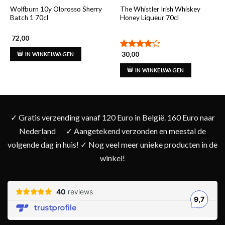
Wolfburn 10y Olorosso Sherry
The Whistler Irish Whiskey
Batch 1 70cl
Honey Liqueur 70cl
72,00
30,00
IN WINKELWAGEN
Gewaardeerd
4.00
uit
IN WINKELWAGEN
5
✓ Gratis verzending vanaf 120 Euro in België. 160 Euro naar
Nederland
✓ Aangetekend verzonden en meestal de
volgende dag in huis! ✓ Nog veel meer unieke producten in de
winkel!