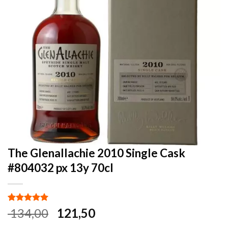
The Glenallachie 2010 Single Cask
#804032 px 13y 70cl
Gewaardeerd
2
Oorspronkelijke
Huidige
134,00
121,50
5.00
op 5
prijs
prijs
gebaseerd