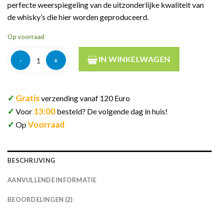
perfecte weerspiegeling van de uitzonderlijke kwaliteit van
de whisky’s die hier worden geproduceerd.
Op voorraad
The Glenallachie 2010 Single Cask #804032 px 13y 70cl aantal
IN WINKELWAGEN
✓
Gratis
verzending vanaf 120 Euro
✓
13:00
Voor
besteld? De volgende dag in huis!
✓
Voorraad
Op
BESCHRIJVING
AANVULLENDE INFORMATIE
BEOORDELINGEN (2)