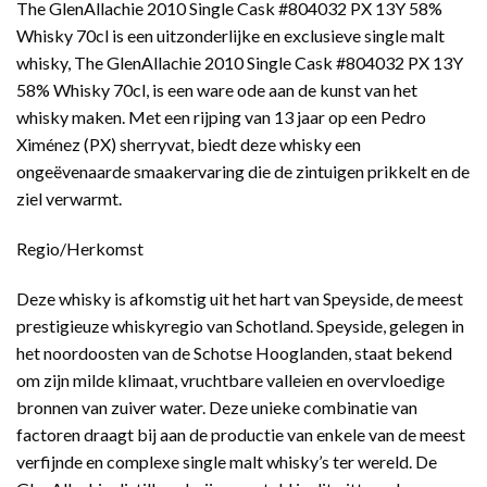
The GlenAllachie 2010 Single Cask #804032 PX 13Y 58%
op
klant
was:
is:
waarderingen
Whisky 70cl is een uitzonderlijke en exclusieve single malt
€ 134,00.
€ 121,50.
whisky, The GlenAllachie 2010 Single Cask #804032 PX 13Y
58% Whisky 70cl, is een ware ode aan de kunst van het
whisky maken. Met een rijping van 13 jaar op een Pedro
Ximénez (PX) sherryvat, biedt deze whisky een
ongeëvenaarde smaakervaring die de zintuigen prikkelt en de
ziel verwarmt.
Regio/Herkomst
Deze whisky is afkomstig uit het hart van Speyside, de meest
prestigieuze whiskyregio van Schotland. Speyside, gelegen in
het noordoosten van de Schotse Hooglanden, staat bekend
om zijn milde klimaat, vruchtbare valleien en overvloedige
bronnen van zuiver water. Deze unieke combinatie van
factoren draagt bij aan de productie van enkele van de meest
verfijnde en complexe single malt whisky’s ter wereld. De