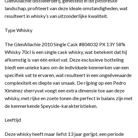
GlenAllachie distilleerderij, genesteld in dit pittoreske
landschap, profiteert van deze ideale omstandigheden, wat
resulteert in whisky’s van uitzonderlijke kwaliteit.
Type Whisky
The GlenAllachie 2010 Single Cask #804032 PX 13Y 58%
Whisky 70cl is een single cask whisky, wat betekent dat hij
afkomstig is van één enkel vat. Deze exclusieve botteling
biedt een unieke kans om de individuele kenmerken van een
specifiek vat te ervaren, wat resulteert in een ongeëvenaarde
complexiteit en diepte van smaak. De rijping op een Pedro
Ximénez sherryvat voegt een extra dimensie toe aan deze
whisky, met rijke en zoete tonen die perfect in balans zijn met
de kenmerkende Speyside-karakteristieken.
Leeftijd
Deze whisky heeft maar liefst 13 jaar gerijpt, een periode