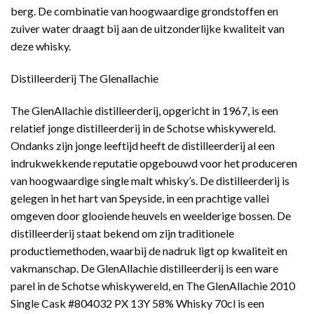
berg. De combinatie van hoogwaardige grondstoffen en
zuiver water draagt bij aan de uitzonderlijke kwaliteit van
deze whisky.
Distilleerderij The Glenallachie
The GlenAllachie distilleerderij, opgericht in 1967, is een
relatief jonge distilleerderij in de Schotse whiskywereld.
Ondanks zijn jonge leeftijd heeft de distilleerderij al een
indrukwekkende reputatie opgebouwd voor het produceren
van hoogwaardige single malt whisky’s. De distilleerderij is
gelegen in het hart van Speyside, in een prachtige vallei
omgeven door glooiende heuvels en weelderige bossen. De
distilleerderij staat bekend om zijn traditionele
productiemethoden, waarbij de nadruk ligt op kwaliteit en
vakmanschap. De GlenAllachie distilleerderij is een ware
parel in de Schotse whiskywereld, en The GlenAllachie 2010
Single Cask #804032 PX 13Y 58% Whisky 70cl is een