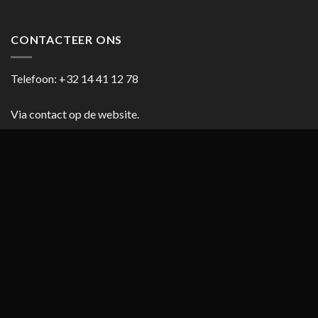
CONTACTEER ONS
Telefoon:
+32 14 41 12 78
Via contact op de website.
HANDIGE LINKS
Blog
Cookiebeleid (EU)
Copyright 2026 ©
casanumber7.be
Privacy beleid
Algemene
voorwaarden