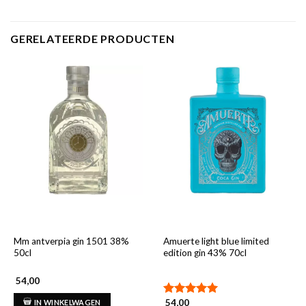
GERELATEERDE PRODUCTEN
Mm antverpia gin 1501 38%
Amuerte light blue limited
50cl
edition gin 43% 70cl
54,00
54,00
IN WINKELWAGEN
Gewaardeerd