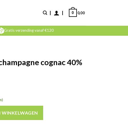
0
0,00
Gratis verzending vanaf €120
 champagne cognac 40%
n)
gnac 40% 70cl aantal
N WINKELWAGEN