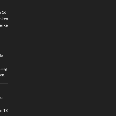
n 16
anken
terke
de
raag
en.
oor
an 18