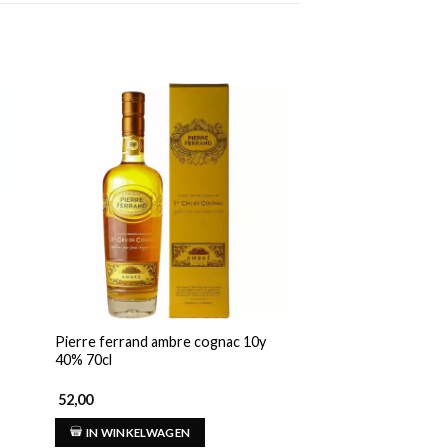
Pierre ferrand ambre cognac 10y
Hennessy vsop very 
40% 70cl
cognac 40% 70cl
52,00
71,00
IN WINKELWAGEN
IN WINKELWAG