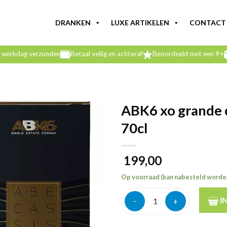
DRANKEN
LUXE ARTIKELEN
CONTACT
e werkdag verzonden
Betaal veilig en achteraf
Beoordeeld met een 9+
ABK6 xo grande
70cl
199,00
Op voorraad (kan nabesteld worde
ABK6 xo grande champagne co
I