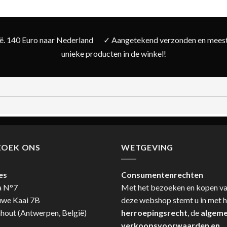
ië. 140 Euro naar Nederland
✓ Aangetekend verzonden en meesta
unieke producten in de winkel!
ZOEK ONS
WETGEVING
es
Consumentenrechten
a N°7
Met het bezoeken en kopen v
uwe Kaai 7B
deze webshop stemt u in met h
hout (Antwerpen, België)
herroepingsrecht
, de
algem
verkoopsvoorwaarden en