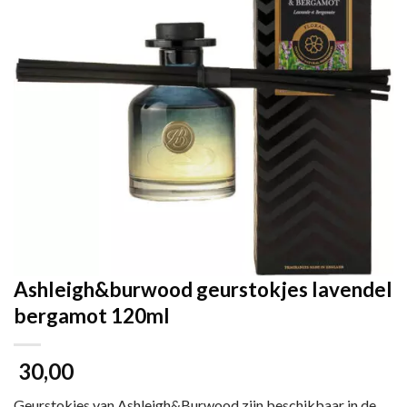
Ashleigh&burwood geurstokjes lavendel
bergamot 120ml
30,00
Geurstokjes van Ashleigh&Burwood zijn beschikbaar in de