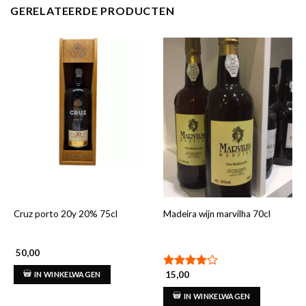
GERELATEERDE PRODUCTEN
Cruz porto 20y 20% 75cl
Madeira wijn marvilha 70cl
50,00
15,00
IN WINKELWAGEN
Gewaardeerd
4.00
uit
IN WINKELWAGEN
5