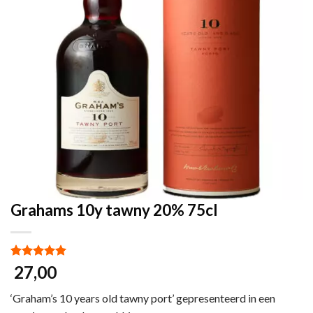
Grahams 10y tawny 20% 75cl
Gewaardeerd
1
27,00
5.00
op 5
gebaseerd
‘Graham’s 10 years old tawny port’ gepresenteerd in een
op
klant
waardering