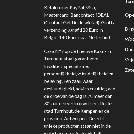
Turn
Betalen met PayPal, Visa,
Mastercard, Bancontact, iDEAL
Ope
(Contant Geld in de winkel). Gratis
Dins
verzending vanaf 120 Euro in
België. 140 Euro naar Nederland.
Woe
Don
Casa N°7 op de Nieuwe Kaai 7 in
Turnhout staat garant voor
Vrij
kwaliteit, specialisme,
Zate
persoonlijkheid, vriendelijkheid en
beleving. Een zaak waar
deskundigheid, advies en uitleg aan
de orde van de dag is. Al meer dan
30 jaar een vertrouwd beeld in de
stad Turnhout, de Kempen en de
provincie Antwerpen. De echt
unieke producten staan niet in de
webshop, maar in de winkel!