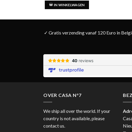
5.00
uit 5
IN WINKELWAGEN
✓ Gratis verzending vanaf 120 Euro in Belg
OVER CASA N°7
BE
We ship all over the world. If your
Adr
country is not available, please
Cas
contact us.
Nie