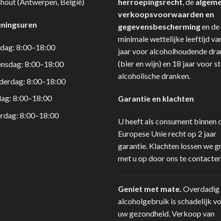
hout (Antwerpen, België)
herroepingsrecht
, de
algem
verkoopsvoorwaarden en
ningsuren
gegevensbescherming
en de
minimale wettelijke leeftijd va
dag: 8:00–18:00
jaar voor alcoholhoudende dr
(bier en wijn) en 18 jaar voor s
nsdag: 8:00–18:00
alcoholische dranken.
derdag: 8:00–18:00
dag: 8:00–18:00
Garantie en klachten
rdag: 8:00–18:00
U heeft als consument binnen 
Europese Unie recht op 2 jaar
garantie. Klachten lossen we g
met u op door ons te contacter
Geniet met mate.
Overdadig
alcoholgebruik is schadelijk v
uw gezondheid. Verkoop van