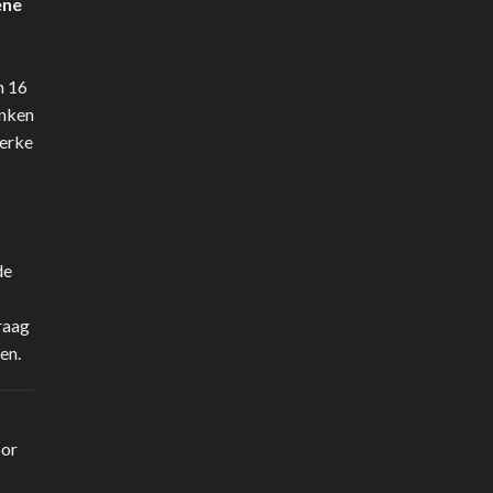
ene
n 16
anken
terke
de
raag
en.
oor