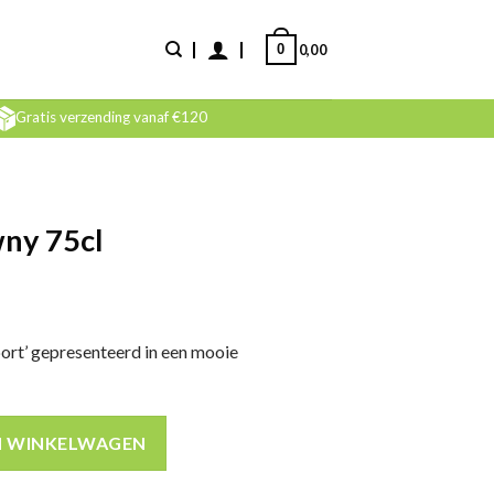
0
0,00
Gratis verzending vanaf €120
ny 75cl
port’ gepresenteerd in een mooie
al
N WINKELWAGEN