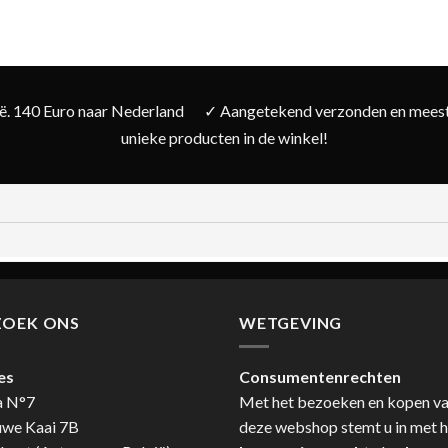
ië. 140 Euro naar Nederland
✓ Aangetekend verzonden en meesta
unieke producten in de winkel!
ZOEK ONS
WETGEVING
es
Consumentenrechten
a N°7
Met het bezoeken en kopen v
uwe Kaai 7B
deze webshop stemt u in met h