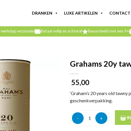
DRANKEN
LUXE ARTIKELEN
CONTACT
e werkdag verzonden
Betaal veilig en achteraf
Beoordeeld met een 9+
Grahams 20y taw
55,00
‘Graham’s 20 years old tawny 
geschenkverpakking.
Grahams 20y tawny 75cl aant
I