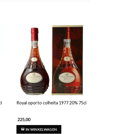
Grahams port gesc
l
Royal oporto colheita 1977 20% 75cl
5x20cl
225,00
50,00
IN WINKELWAGEN
IN WINKELWAG