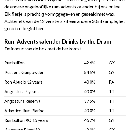
de andere ongelooflijke rum adventskalender bij ons online.
Elk flesje is prachtig vormggegeven en geseald met wax.
Achter elk van de 12 vensters zit een andere 30ml sample, het
genieten begint hier.
Rum Adventskalender Drinks by the Dram
De inhoud van de box met de herkomst:
Rumbullion
42,6%
GY
Pusser’s Gunpowder
54,5%
GY
Ron Abuelo 12 years
40,0%
PA
Angostura 5 years
40,0%
TT
Angostura Reserva
37,5%
TT
Atlantico Rum Platino
40,0%
TT
Rumbullion XO 15 years
46,2%
GY
Signature Blend #2
42,0%
GY