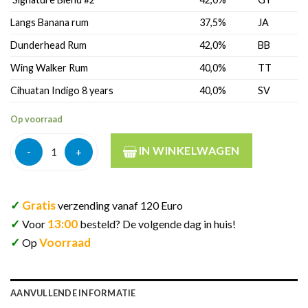
Langs Banana rum
37,5%
JA
Dunderhead Rum
42,0%
BB
Wing Walker Rum
40,0%
TT
Cihuatan Indigo 8 years
40,0%
SV
Op voorraad
Rum adventskalender drinks by the dram 12 days 41,9% 36cl aa
IN WINKELWAGEN
✓
Gratis
verzending vanaf 120 Euro
✓
13:00
Voor
besteld? De volgende dag in huis!
✓
Voorraad
Op
AANVULLENDE INFORMATIE