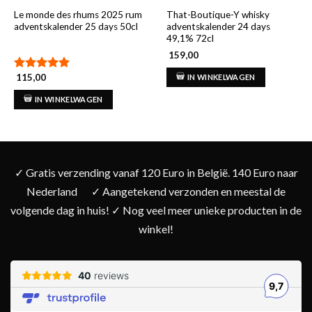
Le monde des rhums 2025 rum
That-Boutique-Y whisky
adventskalender 25 days 50cl
adventskalender 24 days
49,1% 72cl
159,00
115,00
IN WINKELWAGEN
Gewaardeerd
5.00
uit 5
IN WINKELWAGEN
✓ Gratis verzending vanaf 120 Euro in België. 140 Euro naar
Nederland
✓ Aangetekend verzonden en meestal de
volgende dag in huis! ✓ Nog veel meer unieke producten in de
winkel!