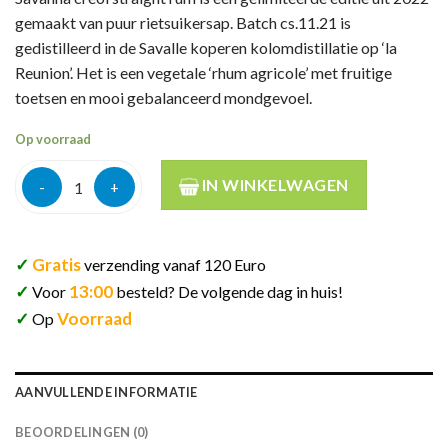
gemaakt van puur rietsuikersap. Batch cs.11.21 is
gedistilleerd in de Savalle koperen kolomdistillatie op ‘la
Reunion’. Het is een vegetale ‘rhum agricole’ met fruitige
toetsen en mooi gebalanceerd mondgevoel.
Op voorraad
Savanna creol straight cs.11.21 2022 68,7% 50cl aantal
IN WINKELWAGEN
✓
Gratis
verzending vanaf 120 Euro
✓
13:00
Voor
besteld? De volgende dag in huis!
✓
Voorraad
Op
AANVULLENDE INFORMATIE
BEOORDELINGEN (0)