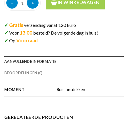
Savanna la reunion by vast 8y 52% 70cl aantal
IN WINKELWAGEN
✓
Gratis
verzending vanaf 120 Euro
✓
13:00
Voor
besteld? De volgende dag in huis!
✓
Voorraad
Op
AANVULLENDE INFORMATIE
BEOORDELINGEN (0)
MOMENT
Rum ontdekken
GERELATEERDE PRODUCTEN