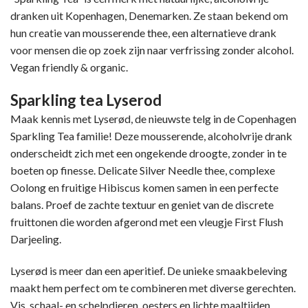
was:
is:
dranken uit Kopenhagen, Denemarken. Ze staan bekend om
€ 23,50.
€ 21,00.
hun creatie van mousserende thee, een alternatieve drank
voor mensen die op zoek zijn naar verfrissing zonder alcohol.
Vegan friendly & organic.
Sparkling tea Lyserod
Maak kennis met Lyserød, de nieuwste telg in de Copenhagen
Sparkling Tea familie! Deze mousserende, alcoholvrije drank
onderscheidt zich met een ongekende droogte, zonder in te
boeten op finesse. Delicate Silver Needle thee, complexe
Oolong en fruitige Hibiscus komen samen in een perfecte
balans. Proef de zachte textuur en geniet van de discrete
fruittonen die worden afgerond met een vleugje First Flush
Darjeeling.
Lyserød is meer dan een aperitief. De unieke smaakbeleving
maakt hem perfect om te combineren met diverse gerechten.
Vis, schaal- en schelpdieren, oesters en lichte maaltijden