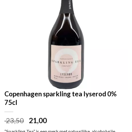
Copenhagen sparkling tea lyserod 0%
75cl
Oorspronkelijke
Huidige
23,50
21,00
prijs
prijs
“Sparkling Tea” is een merk met natuurlijke, alcoholvrije