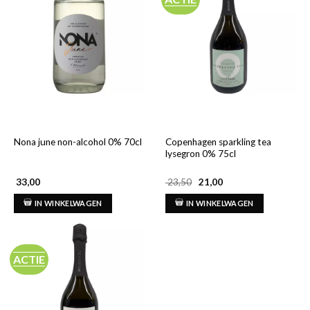
Copenhagen sparkling tea
Nona june non-alcohol 0% 70cl
lysegron 0% 75cl
Oorspronkelijke
Huidige
33,00
23,50
21,00
prijs
prijs
was:
is:
IN WINKELWAGEN
IN WINKELWAGEN
€ 23,50.
€ 21,00.
ACTIE