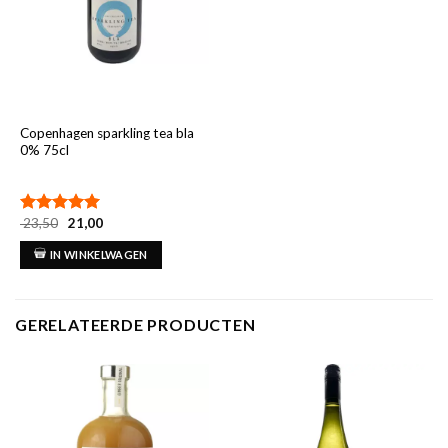
Copenhagen sparkling tea bla
0% 75cl
Oorspronkelijke
Huidige
23,50
21,00
Gewaardeerd
prijs
prijs
5.00
uit 5
was:
is:
IN WINKELWAGEN
€ 23,50.
€ 21,00.
GERELATEERDE PRODUCTEN