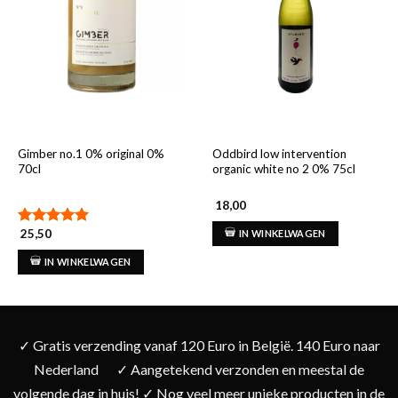
Gimber no.1 0% original 0%
Oddbird low intervention
70cl
organic white no 2 0% 75cl
18,00
25,50
IN WINKELWAGEN
Gewaardeerd
5.00
uit 5
IN WINKELWAGEN
✓ Gratis verzending vanaf 120 Euro in België. 140 Euro naar
Nederland
✓ Aangetekend verzonden en meestal de
volgende dag in huis! ✓ Nog veel meer unieke producten in de