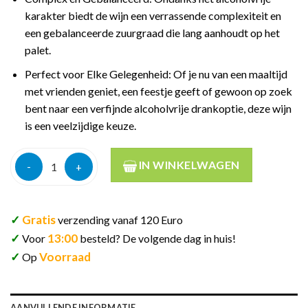
karakter biedt de wijn een verrassende complexiteit en
een gebalanceerde zuurgraad die lang aanhoudt op het
palet.
Perfect voor Elke Gelegenheid: Of je nu van een maaltijd
met vrienden geniet, een feestje geeft of gewoon op zoek
bent naar een verfijnde alcoholvrije drankoptie, deze wijn
is een veelzijdige keuze.
Oddbird low intervention organic white no 2 0% 75cl aantal
IN WINKELWAGEN
✓
Gratis
verzending vanaf 120 Euro
✓
13:00
Voor
besteld? De volgende dag in huis!
✓
Voorraad
Op
AANVULLENDE INFORMATIE