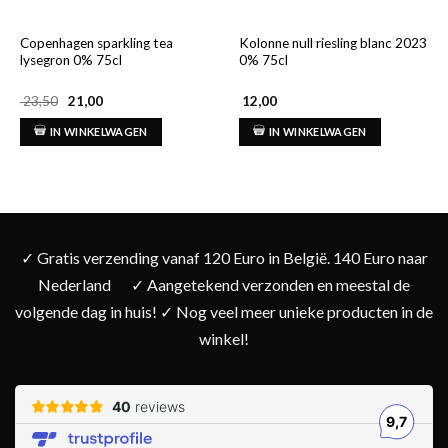
Copenhagen sparkling tea
Kolonne null riesling blanc 2023
lysegron 0% 75cl
0% 75cl
Oorspronkelijke
Huidige
23,50
21,00
12,00
prijs
prijs
was:
is:
IN WINKELWAGEN
IN WINKELWAGEN
€ 23,50.
€ 21,00.
✓ Gratis verzending vanaf 120 Euro in België. 140 Euro naar
Nederland
✓ Aangetekend verzonden en meestal de
volgende dag in huis! ✓ Nog veel meer unieke producten in de
winkel!