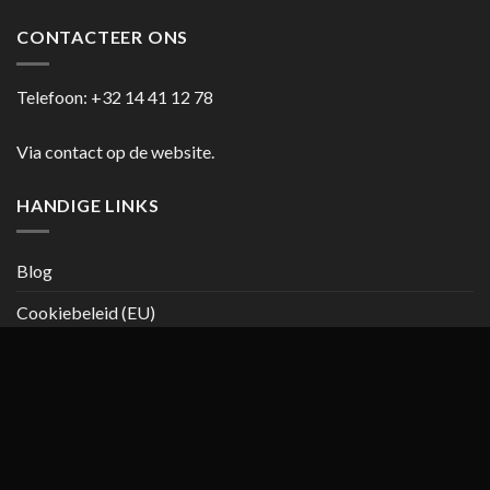
CONTACTEER ONS
Telefoon:
+32 14 41 12 78
Via contact op de website.
HANDIGE LINKS
Blog
Cookiebeleid (EU)
Copyright 2026 ©
casanumber7.be
Privacy beleid
Algemene
voorwaarden