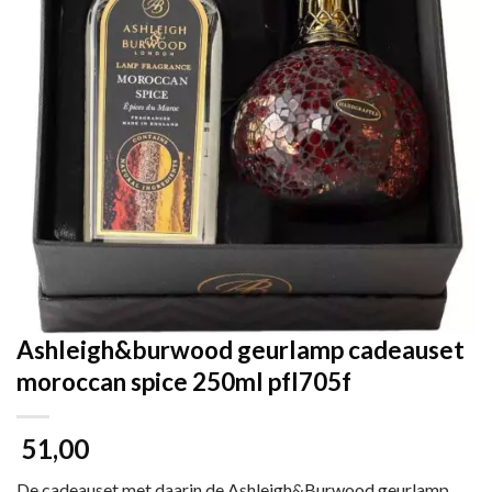
Ashleigh&burwood geurlamp cadeauset
moroccan spice 250ml pfl705f
51,00
De cadeauset met daarin de Ashleigh&Burwood geurlamp