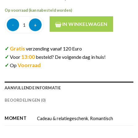
Op voorraad (kan nabesteld worden)
Ashleigh&burwood geurlamp cadeauset moroccan spice 250ml p
IN WINKELWAGEN
✓
Gratis
verzending vanaf 120 Euro
✓
13:00
Voor
besteld? De volgende dag in huis!
✓
Voorraad
Op
AANVULLENDE INFORMATIE
BEOORDELINGEN (0)
MOMENT
Cadeau & relatiegeschenk
,
Romantisch