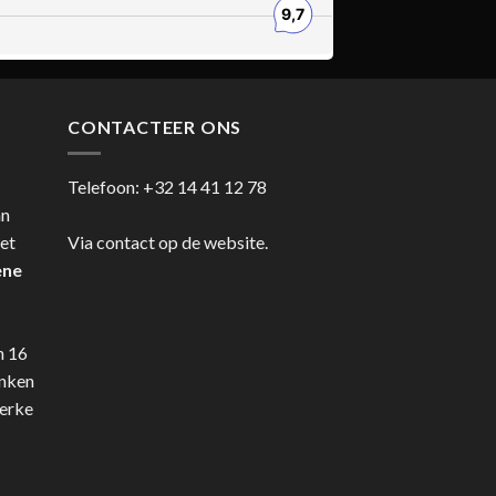
CONTACTEER ONS
Telefoon:
+32 14 41 12 78
an
et
Via contact op de website.
ene
n 16
anken
terke