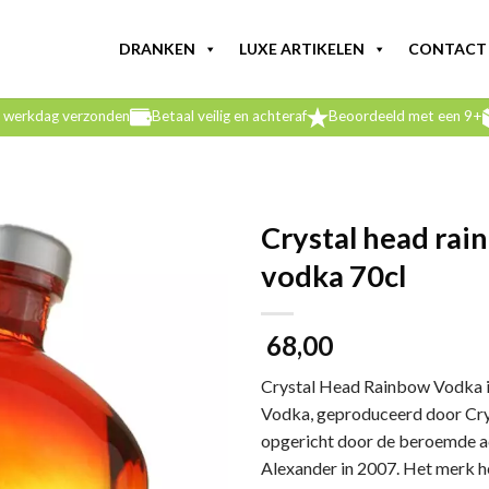
DRANKEN
LUXE ARTIKELEN
CONTACT
e werkdag verzonden
Betaal veilig en achteraf
Beoordeeld met een 9+
Crystal head rai
vodka 70cl
68,00
Crystal Head Rainbow Vodka is
Vodka, geproduceerd door Crys
opgericht door de beroemde a
Alexander in 2007. Het merk h