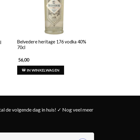
Belvedere heritage 176 vodka 40%
l
Belvedere vodka 40
70cl
56,00
48,00
IN WINKELWAGEN
IN WINKELWAG
l de volgende dag in huis! ✓ Nog veel meer