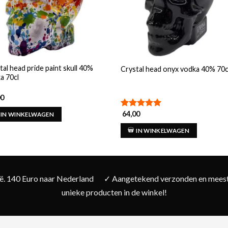
tal head pride paint skull 40%
Crystal head onyx vodka 40% 70c
a 70cl
00
64,00
Gewaardeerd
IN WINKELWAGEN
5.00
uit 5
IN WINKELWAGEN
ië. 140 Euro naar Nederland
✓ Aangetekend verzonden en meesta
unieke producten in de winkel!