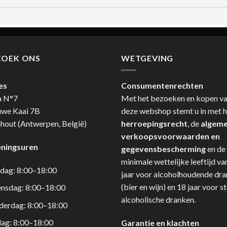
ZOEK ONS
WETGEVING
es
Consumentenrechten
a N°7
Met het bezoeken en kopen v
uwe Kaai 7B
deze webshop stemt u in met h
hout (Antwerpen, België)
herroepingsrecht
, de
algem
verkoopsvoorwaarden en
ningsuren
gegevensbescherming
en de
minimale wettelijke leeftijd va
dag: 8:00–18:00
jaar voor alcoholhoudende dr
(bier en wijn) en 18 jaar voor s
nsdag: 8:00–18:00
alcoholische dranken.
derdag: 8:00–18:00
dag: 8:00–18:00
Garantie en klachten