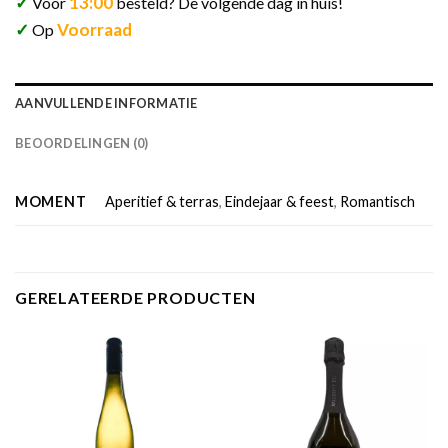
✓
13:00
Voor
besteld? De volgende dag in huis!
✓
Voorraad
Op
AANVULLENDE INFORMATIE
BEOORDELINGEN (0)
MOMENT
Aperitief & terras
,
Eindejaar & feest
,
Romantisch
GERELATEERDE PRODUCTEN