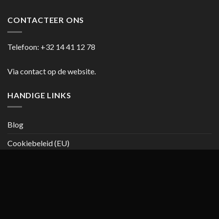
CONTACTEER ONS
Telefoon:
+32 14 41 12 78
Via contact op de website.
HANDIGE LINKS
Blog
Cookiebeleid (EU)
Copyright 2026 ©
casanumber7.be
Privacy beleid
Algemene
voorwaarden