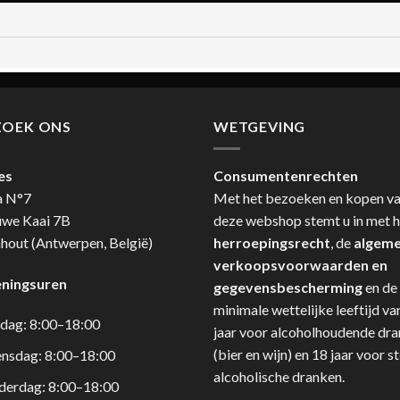
ZOEK ONS
WETGEVING
es
Consumentenrechten
a N°7
Met het bezoeken en kopen v
uwe Kaai 7B
deze webshop stemt u in met h
hout (Antwerpen, België)
herroepingsrecht
, de
algem
verkoopsvoorwaarden en
ningsuren
gegevensbescherming
en de
minimale wettelijke leeftijd va
dag: 8:00–18:00
jaar voor alcoholhoudende dr
(bier en wijn) en 18 jaar voor s
nsdag: 8:00–18:00
alcoholische dranken.
derdag: 8:00–18:00