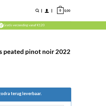
0
0,00
Gratis verzending vanaf €120
 peated pinot noir 2022
 zodra terug leverbaar.