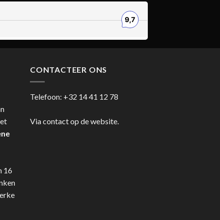
CONTACTEER ONS
Telefoon:
+32 14 41 12 78
an
et
Via contact op de website.
ene
n 16
anken
terke