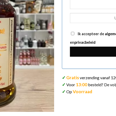
Ik accepteer de
algem
en
privacbeleid
✓
Gratis
verzending vanaf 12
✓
13:00
Voor
besteld? De vol
✓
Voorraad
Op