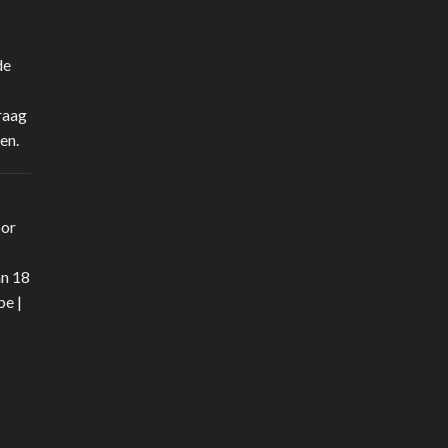
de
raag
en.
oor
an 18
be
|