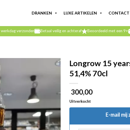
DRANKEN
LUXE ARTIKELEN
CONTACT
e werkdag verzonden
Betaal veilig en achteraf
Beoordeeld met een 9+
Longrow 15 years
51,4% 70cl
300,00
Uitverkocht
E-mail mij