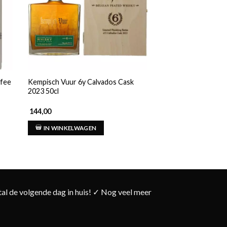
ffee
Kempisch Vuur 6y Calvados Cask
Waterford Fennisco
2023 50cl
70cl
144,00
79,00
Gewaardeerd
IN WINKELWAGEN
5.00
uit 5
IN WINKELWAG
l de volgende dag in huis! ✓ Nog veel meer