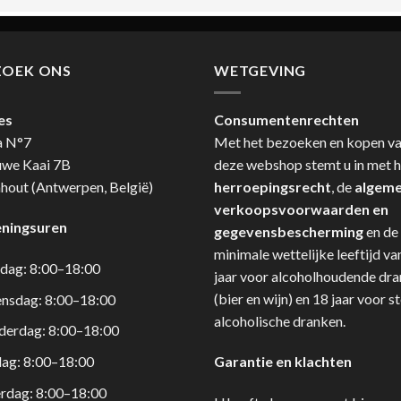
ZOEK ONS
WETGEVING
es
Consumentenrechten
a N°7
Met het bezoeken en kopen v
uwe Kaai 7B
deze webshop stemt u in met h
hout (Antwerpen, België)
herroepingsrecht
, de
algem
verkoopsvoorwaarden en
ningsuren
gegevensbescherming
en de
minimale wettelijke leeftijd va
dag: 8:00–18:00
jaar voor alcoholhoudende dr
(bier en wijn) en 18 jaar voor s
nsdag: 8:00–18:00
alcoholische dranken.
derdag: 8:00–18:00
dag: 8:00–18:00
Garantie en klachten
rdag: 8:00–18:00