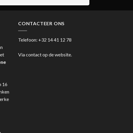
CONTACTEER ONS
Telefoon:
+32 14 41 12 78
an
et
Via contact op de website.
ene
n 16
anken
terke