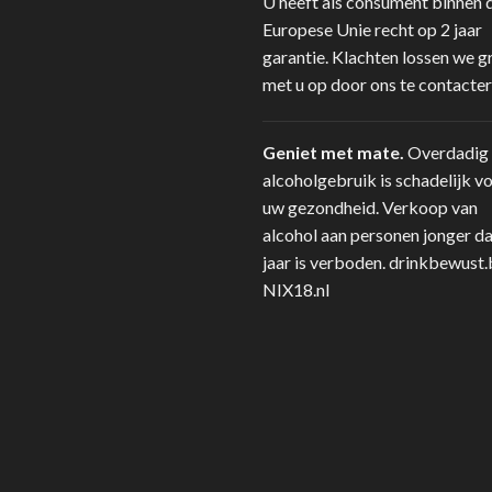
U heeft als consument binnen 
Europese Unie recht op 2 jaar
garantie. Klachten lossen we g
met u op door ons te contacter
Geniet met mate.
Overdadig
alcoholgebruik is schadelijk v
uw gezondheid. Verkoop van
alcohol aan personen jonger d
jaar is verboden.
drinkbewust.
NIX18.nl