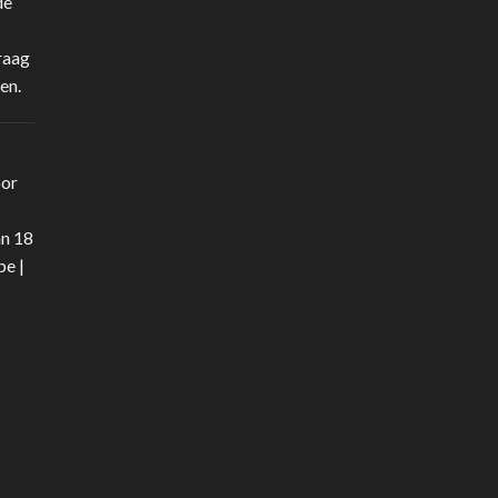
de
raag
en.
oor
an 18
be
|