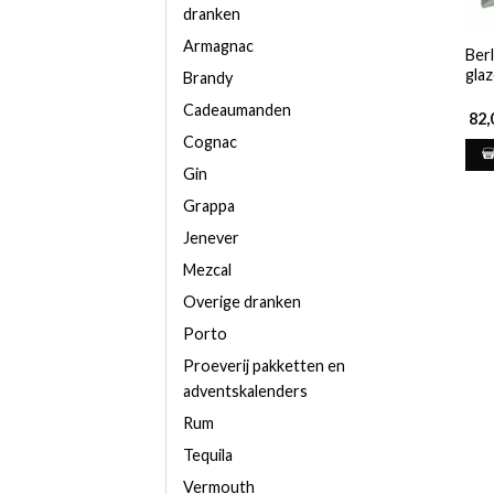
dranken
Armagnac
Berl
gla
Brandy
Cadeaumanden
82,
Cognac
Gin
Grappa
Jenever
Mezcal
Overige dranken
Porto
Proeverij pakketten en
adventskalenders
Rum
Tequila
Vermouth