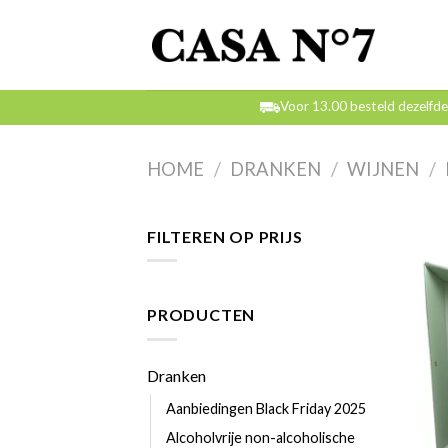
Skip
to
content
Voor 13.00 besteld dezelfd
HOME
/
DRANKEN
/
WIJNEN
/
FILTEREN OP PRIJS
PRODUCTEN
Dranken
Aanbiedingen Black Friday 2025
Alcoholvrije non-alcoholische