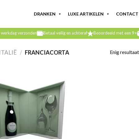
DRANKEN
LUXE ARTIKELEN
CONTACT
e werkdag verzonden
Betaal veilig en achteraf
Beoordeeld met een 9+
Enig resultaat
ITALIË
/
FRANCIACORTA