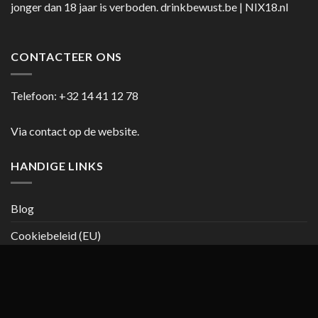
jonger dan 18 jaar is verboden.
drinkbewust.be
|
NIX18.nl
CONTACTEER ONS
Telefoon:
+32 14 41 12 78
Via contact op de website.
HANDIGE LINKS
Blog
Cookiebeleid (EU)
Copyright 2026 ©
casanumber7.be
Privacy beleid
Algemene