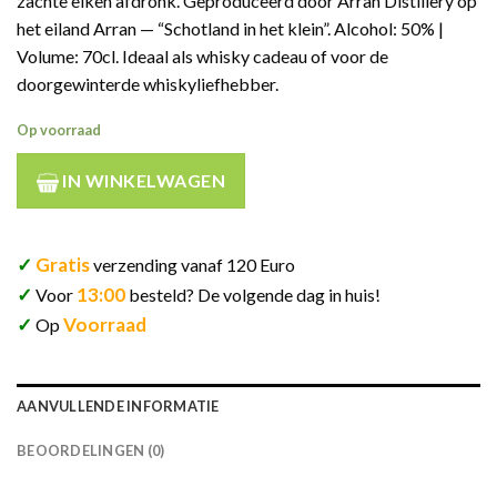
zachte eiken afdronk. Geproduceerd door Arran Distillery op
het eiland Arran — “Schotland in het klein”. Alcohol: 50% |
Volume: 70cl. Ideaal als whisky cadeau of voor de
doorgewinterde whiskyliefhebber.
Op voorraad
IN WINKELWAGEN
✓
Gratis
verzending vanaf 120 Euro
✓
13:00
Voor
besteld? De volgende dag in huis!
✓
Voorraad
Op
AANVULLENDE INFORMATIE
BEOORDELINGEN (0)