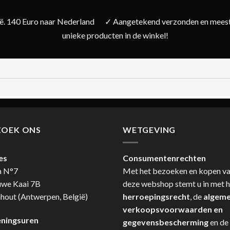
ië. 140 Euro naar Nederland
✓ Aangetekend verzonden en meesta
unieke producten in de winkel!
ZOEK ONS
WETGEVING
es
Consumentenrechten
a N°7
Met het bezoeken en kopen v
uwe Kaai 7B
deze webshop stemt u in met h
hout (Antwerpen, België)
herroepingsrecht
, de
algem
verkoopsvoorwaarden en
ningsuren
gegevensbescherming
en de