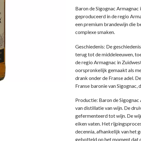
Baron de Sigognac Armagnac i
geproduceerd in de regio Armag
een premium brandewijn die be
complexe smaken.
Geschiedenis: De geschiedeni
terug tot de middeleeuwen, to
de regio Armagnac in Zuidwest
oorspronkelijk gemaakt als med
drank onder de Franse adel. De
Franse baronie van Sigognac, d
Productie: Baron de Sigogna
van distillatie van wijn. De dr
gefermenteerd tot wijn. De wijn
eiken vaten. Het rijpingsproces
decennia, afhankelijk van het 
gebotteld op het moment dat d