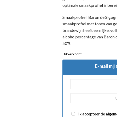
optimale smaakprofiel is berei
Smaakprofiel: Baron de Sigog
smaakprofiel met tonen van ged
brandewijn heeft een rijke, vo
alcoholpercentage van Baron 
50%.
Uitverkocht
E-mail mij
Ik accepteer de
algem