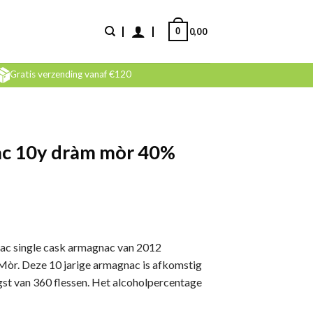
0
0,00
Gratis verzending vanaf €120
ac 10y dràm mòr 40%
ac single cask armagnac van 2012
Mòr. Deze 10 jarige armagnac is afkomstig
gst van 360 flessen. Het alcoholpercentage