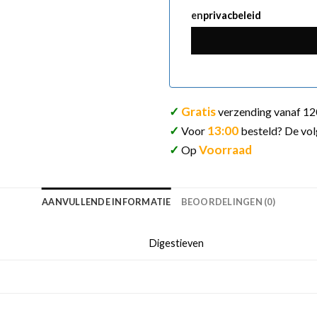
en
privacbeleid
✓
Gratis
verzending vanaf 12
✓
13:00
Voor
besteld? De vol
✓
Voorraad
Op
AANVULLENDE INFORMATIE
BEOORDELINGEN (0)
Digestieven