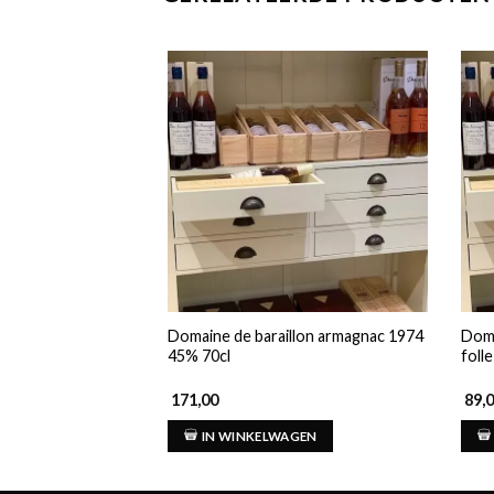
Domaine de baraillon armagnac 1974
Doma
45% 70cl
foll
171,00
89,
IN WINKELWAGEN