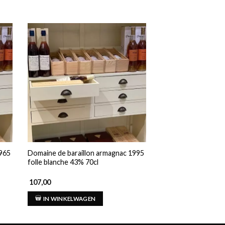
1965
Domaine de baraillon armagnac 1995
Domaine de baraill
folle blanche 43% 70cl
45% 70cl
107,00
275,00
IN WINKELWAGEN
IN WINKELWAG