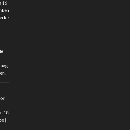
n 16
anken
terke
de
raag
en.
oor
an 18
be
|