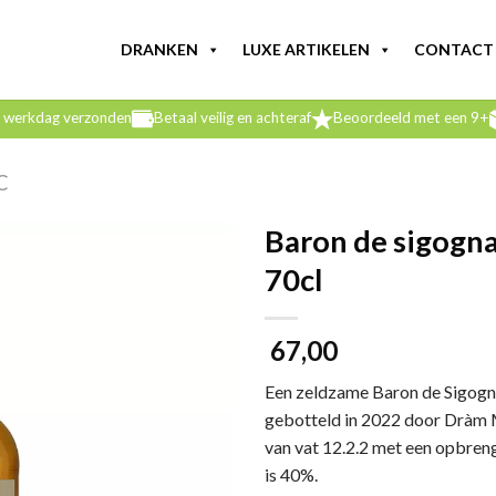
DRANKEN
LUXE ARTIKELEN
CONTACT
e werkdag verzonden
Betaal veilig en achteraf
Beoordeeld met een 9+
C
Baron de sigogn
70cl
67,00
Een zeldzame Baron de Sigogn
gebotteld in 2022 door Dràm 
van vat 12.2.2 met een opbren
is 40%.